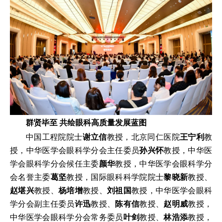
群贤毕至 共绘眼科高质量发展蓝图
中国工程院院士
谢立信
教授，北京同仁医院
王宁利
教
授，中华医学会眼科学分会主任委员
孙兴怀
教授，中华医
学会眼科学分会候任主委
颜华
教授，中华医学会眼科学分
会名誉主委
葛坚
教授，国际眼科科学院院士
黎晓新
教授、
赵堪兴
教授、
杨培增
教授、
刘祖国
教授，中华医学会眼科
学分会副主任委员
许迅
教授、
陈有信
教授、
赵明威
教授，
中华医学会眼科学分会常务委员
叶剑
教授、
林浩添
教授，