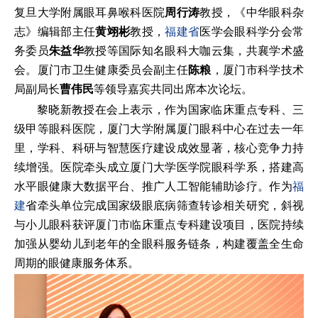
复旦大学附属眼耳鼻喉科医院
周行涛
教授，《中华眼科杂
志》编辑部主任
黄翊彬
教授，
福建省
医学会眼科学分会常
务委员
朱益华
教授等国际知名眼科大咖云集，共襄学术盛
会。厦门市卫生健康委员会副主任
陈粮
，厦门市科学技术
局副局长
曹伟民
等领导嘉宾共同出席本次论坛。
黎晓新教授在会上表示，作为国家临床重点专科、三
级甲等眼科医院，厦门大学附属厦门眼科中心在过去一年
里，学科、科研与智慧医疗建设成效显著，核心竞争力持
续增强。医院牵头成立厦门大学医学院眼科学系，搭建高
水平眼健康大数据平台、推广人工智能辅助诊疗。作为
福
建
省牵头单位完成国家级眼底病筛查转诊相关研究，斜视
与小儿眼科获评厦门市临床重点专科建设项目，医院持续
加强从婴幼儿到老年的全眼科服务链条，构建覆盖全生命
周期的眼健康服务体系。