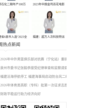
景石化二期年产100万
2023年中国金鸡百花电影
丙烷脱氢项目建成中交
节有福电影巡展31日启动
省6县市入选“2023全
福建：超万人次科技特派
周热点新闻
县域发展潜力百强县”
员一线开展服务
2026年中外男篮俱乐部对抗赛（宁化站）重磅
泉州市委书记张毅恭接受纪律审查和监察调查
来袭！抢票通道即将开启→
福建沿海停航停工 福建海事局启动防台风二级
2026年体育类高职（专科）批第一次征求志愿
应急响应
财政平稳运行助力经济向好
填报