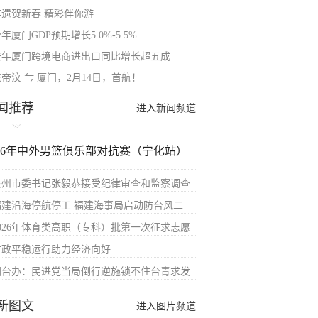
非遗贺新春 精彩伴你游
年厦门GDP预期增长5.0%-5.5%
去年厦门跨境电商进出口同比增长超五成
帝汶 ⇋ 厦门，2月14日，首航！
闻推荐
进入新闻频道
026年中外男篮俱乐部对抗赛（宁化站）
泉州市委书记张毅恭接受纪律审查和监察调查
福建沿海停航停工 福建海事局启动防台风二
2026年体育类高职（专科）批第一次征求志愿
财政平稳运行助力经济向好
国台办：民进党当局倒行逆施锁不住台青求发
新图文
进入图片频道