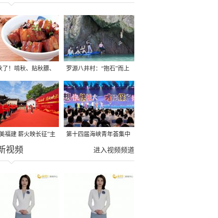
秋了！啃秋、贴秋膘、
罗源八井村：“抱石”而上
秋，福建人这样过才够
→
寻美福建 薪火映长征”主
第十四届海峡青年荟集中
新视频
活动在龙岩长汀启动
阶段活动在福州举行
进入视频频道