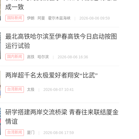
成一致
国际新闻
伊朗
阿曼
霍尔木兹海峡
|
2026-08-06 09:59
最北高铁哈尔滨至伊春高铁今日启动按图
运行试验
国内新闻
高铁
哈尔滨
|
2026-08-06 16:36
两岸超千名太极爱好者翔安“比武”
台湾新闻
太极
|
2026-08-07 10:41
研学搭建两岸交流桥梁 青春往来联结厦金
情谊
台湾新闻
厦门
|
2026-08-06 17:59