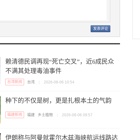
赖清德民调再现“死亡交叉”，近6成民众
不满其处理毒油事件
台湾新闻
台湾
|
2026-08-06 10:54
种下的不仅是树，更是扎根本土的气韵
福建新闻
福建
乡土植物
|
2026-08-06 09:57
伊朗称与阿曼就霍尔木兹海峡航运线路达