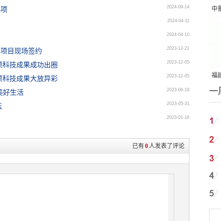
2024-09-14
中
8项
2024-04-11
吨
2024-04-10
2023-12-21
个项目现场签约
2023-12-05
项科技成果成功出圈
福建
2023-12-05
项科技成果大放异彩
一
国
2023-06-19
美好生活
2023-05-31
坛
2023-01-18
已有
0
人发表了评论