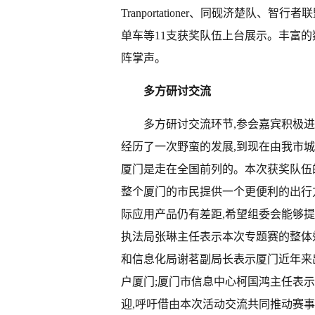
Tranportationer、同砚济楚队
单车等11支获奖队伍上台展示。丰富
阵掌声。
多方研讨交流
多方研讨交流环节,参会嘉宾积极进
经历了一次野蛮的发展,到现在由我市
厦门是走在全国前列的。本次获奖队伍
整个厦门的市民提供一个更便利的出行
际应用产品仍有差距,希望组委会能够
执法局张琳主任表示本次专题赛的整体
和信息化局谢茗副局长表示厦门近年来
户厦门;厦门市信息中心柯国鸿主任表
迎,呼吁借由本次活动交流共同推动赛