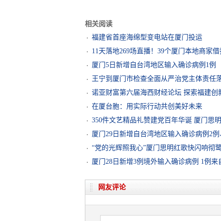
相关阅读
福建省首座海绵型变电站在厦门投运
11天落地269场直播！39个厦门本地商家
厦门5日新增自台湾地区输入确诊病例1例
王宁到厦门市检查全面从严治党主体责任
诺亚财富第六届海西财经论坛 探索福建创
在厦台胞：用实际行动共创美好未来
350件文艺精品礼赞建党百年华诞 厦门思
厦门29日新增自台湾地区输入确诊病例2例
“党的光辉照我心”厦门思明红歌快闪响彻
厦门28日新增3例境外输入确诊病例 1例
网友评论