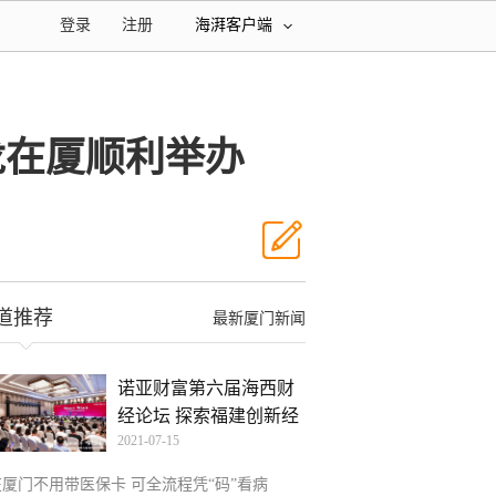
登录
注册
海湃客户端
龙在厦顺利举办
道推荐
最新厦门新闻
诺亚财富第六届海西财
经论坛 探索福建创新经
2021-07-15
在厦门不用带医保卡 可全流程凭“码”看病