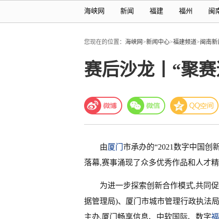
海峡网
新闻
福建
福州
闽
您现在的位置：
海峡网
>
新闻中心
>
福建频道
>
闽南新
赛后沙龙丨“聚赛
由
厦门
市承办的“2021数字中国
落幕,赛事涌现了众多优秀作品和人才
为进一步探索创新合作模式,共同促
据管理局)、厦门市城市管理行政执法
主办,厦门畅享信息、中软国际、数字
福