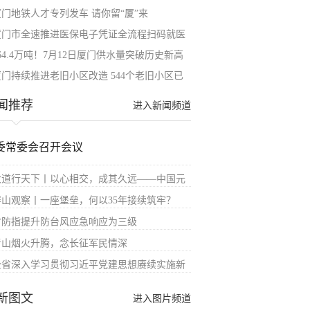
厦门地铁人才专列发车 请你留“厦”来
厦门市全速推进医保电子凭证全流程扫码就医
64.4万吨！7月12日厦门供水量突破历史新高
厦门持续推进老旧小区改造 544个老旧小区已
闻推荐
进入新闻频道
委常委会召开会议
大道行天下丨以心相交，成其久远——中国元
屏山观察丨一座堡垒，何以35年接续筑牢？
省防指提升防台风应急响应为三级
青山烟火升腾，念长征军民情深
全省深入学习贯彻习近平党建思想赓续实施新
新图文
进入图片频道