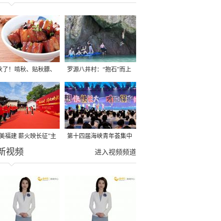
秋了！啃秋、贴秋膘、
罗源八井村：“抱石”而上
秋，福建人这样过才够
→
寻美福建 薪火映长征”主
第十四届海峡青年荟集中
新视频
活动在龙岩长汀启动
阶段活动在福州举行
进入视频频道