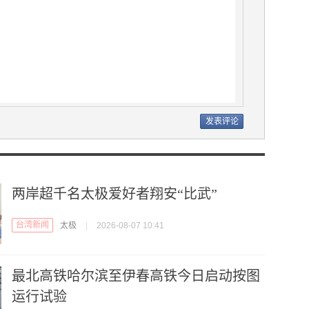
两岸超千名太极爱好者翔安“比武”
台湾新闻
太极
|
2026-08-07 10:41
最北高铁哈尔滨至伊春高铁今日启动按图
运行试验