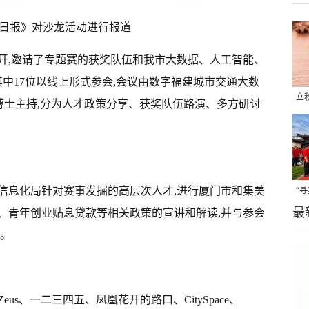
日报》对沙龙活动进行报道
开,邀请了专题赛的获奖队伍和我市大数据、人工智能、
其中17位以线上形式参会,会议由数字福建城市交通大数
立
博士主持,分为人才政策分享、获奖队伍路演、多方研讨
晒
味
信息化局针对赛事发掘的高层次人才,进行厦门市和集美
“
最
题
、青年创业贴息贷款等相关政策的宣讲和解读,并与参会
询。
s、一二三四五、凤凰花开的路口、CitySpace、