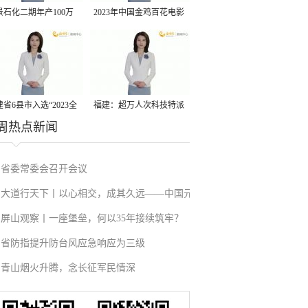
景石化二期年产100万
2023年中国金鸡百花电影
丙烷脱氢项目建成中交
节有福电影巡展31日启动
省6县市入选“2023全
福建：超万人次科技特派
周热点新闻
县域发展潜力百强县”
员一线开展服务
省委常委会召开会议
大道行天下丨以心相交，成其久远——中国元
屏山观察丨一座堡垒，何以35年接续筑牢？
首外交的世界情怀与大国气派
省防指提升防台风应急响应为三级
青山烟火升腾，念长征军民情深