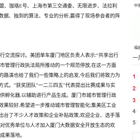
、智行者联盟、珈珞E号、上海市第三交通委、无限进步、法拉利
中
吨
的数据、独到的算法、专业的分析,赢得了现场参会者的阵
福建
行交流探讨。美团单车厦门地区负责人表示:“共享出行
一
国
城市管理行政执法局所推动的一个规范停放,在这一方面
的路演也给了我们一些策略上的启发,今后我们将致力为
方式。”获奖团队"一二三四五"代表提出比赛成果与实
提供孵化器,以辅助进行产品生成。厦门市城市管理行政
效果较好,希望进一步推动城市管理智能化;集美区工业
出台了不少人才政策和企业补贴政策,欢迎企业、选手落
示对优秀单位与人才加入厦门大数据安全开放生态的欢
事成果落地。