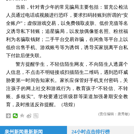
当前，针对青少年的常见骗局主要包括：冒充公检法
人员通过电话或视频进行恐吓，要求扫码转账到所谓的“安
全账户”；虚假游戏交易，以免费领取皮肤、低价充值等名
义诱导私下转账；追星骗局，以发放偶像签名照、粉丝福
利为名骗取钱财；二手平台交易诈骗，在闲鱼等平台上以
低价出售手机、游戏账号等为诱饵，诱导买家脱离平台私
下付款后便失联。
警方提醒学生，不轻信陌生网友，不向陌生人透露个
人信息，不点击不明链接或扫描陌生二维码，遇到恐吓威
胁要第一时间告知家长。家长应保管好手机支付密码，关
注孩子的网上社交和游戏行为，教育孩子“不轻信、不转
账、多核实”。学校要通过班级群等渠道加强暑期安全教
育，及时推送反诈提醒。（培煌）
(责任编辑：唐秀敏)
泉州新闻最新新闻
24小时点击排行榜