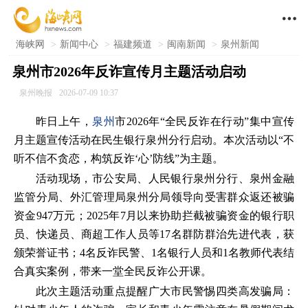

海峡网
>
新闻中心
>
福建频道
>
闽南新闻
>
泉州新闻
泉州市2026年反诈宣传月主题活动启动
泉州晚报
2026-07-09 10:37
昨日上午，
泉州
市2026年“全民反诈在行动”集中宣传
月主题宣传活动在民生银行泉州分行启动。本次活动以“不
听不信不贪恋，构筑反诈‘心’防线”为主题。
活动现场，市公安局、人民银行泉州分行、泉州金融
监管分局、外汇管理局泉州分局领导向受害群众返还被骗
资金947万元；2025年7月以来协助拦截被骗资金的银行职
员、快递员、商超工作人员等17名群防群治先进代表，获
颁荣誉证书；4名反诈民警、1名银行人员和1名教师代表结
合真实案例，带来一堂全民反诈公开课。
此次主题活动重点提醒广大市民警惕四类高发骗局：