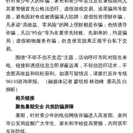
针对青少年人的诈骗，家长和青少年需注意在暑假期间尤
其要警惕冒充公检法恐吓、虚假游戏交易、追星骗局等套
路，避免因好奇或被诱骗落入陷阱；虚假投资理财诈骗，
凡承诺“高收益、零风险”的网上理财都是诈骗；色情诱导
诈骗，凡以“约会”等为名要求先转账、先刷单的，均是骗
局；虚假购物服务诈骗，勿贪便宜脱离正规平台私下交
易。
围绕“不听不信不贪恋”主题，活动呼吁市民对陌生来
电、链接和诱惑信息立即屏蔽远离，不轻信恐吓话术，不
贪图高收益和轻松获利。如遇可疑情况，请拨打反诈专线
96110咨询举报。 （融媒体记者 廖培煌 林劲峰 通讯员 白
炯昕）
相关链接
聚焦暑期安全 共筑防骗屏障
暑期，针对青少年的电信网络诈骗进入高发期。泉州
市公安局提醒广大学生、家长和学校提高警惕，共同筑牢
反诈防线。