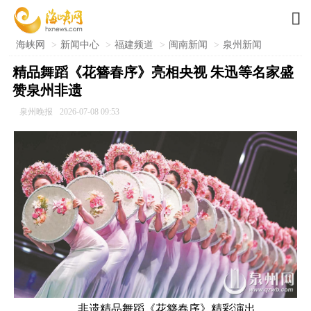

海峡网
>
新闻中心
>
福建频道
>
闽南新闻
>
泉州新闻
精品舞蹈《花簪春序》亮相央视 朱迅等名家盛
赞泉州非遗
泉州晚报
2026-07-08 09:53
非遗精品舞蹈《花簪春序》精彩演出