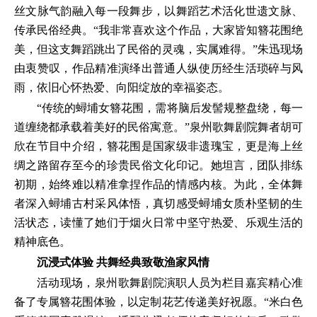
丝文脉气韵融入每一段舞步，以舞蹈艺术活化世遗文脉、
传承民俗经典。“我非常喜欢这个作品，大家皆知簪花围绝
美，但这支舞蹈跳出了民俗的灵魂，实属难得。”朱迅现场
由衷赞叹，作品精准演绎出普通人纵使历经生活琐碎与风
雨，依旧心怀热爱、向阳绽放的幸福姿态。
“传统的蟳埔女簪花围，需将脑后发髻规整盘绕，每一
道缠绕都承载着美好的民俗寓意。”泉州歌舞剧院舞者胡可
欣在节目中介绍，簪花围是国家级非遗瑰宝，更是海上丝
绸之路留存至今的珍贵民俗文化印记。她坦言，团队排练
初期，始终难以精准拿捏作品的情感内核。为此，全体舞
者深入蟳埔古村采风体悟，真切感受蟳埔女质朴坚韧的生
活状态，读懂了她们于烟火日常中坚守热爱、乐观生活的
精神底色。
沉浸式体验 共舞经典致敬渔家风情
活动现场，泉州歌舞剧院演职人员为栏目嘉宾精心准
备了专属簪花围体验，以定制花艺传递美好祝愿。“米白色