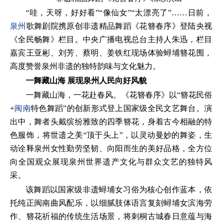
“哇，天呀，好好看”“像仙女”“太漂亮了”……日前，
泉州
歌舞剧院携原创非遗精品舞蹈《花簪春序》登陆央视
《全民畅舞》栏目。中央广播电视总台主持人朱迅，栏目
嘉宾王亚彬、刘芳、蔡明、姜铁红现场体验蟳埔簪花围，
高度赞誉泉州非遗的独特韵味与文化魅力。
一舞藏山海
展现泉州人民向好风貌
一舞藏山海，一花赴春风。《花簪春序》以“簪花民俗
+
闽南
特色舞蹈”的创新形式登上国家级全民文艺舞台。演
出中，舞者头戴缤纷雅致的四季簪花，身着古今相融的特
色服饰，将世遗之美“顶于头上”，以灵动曼妙的舞姿，生
动诠释泉州女性勤劳坚韧、向阳而生的美好品格，全方位
向全国观众展现泉州世界遗产文化与群众文艺的独特风
采。
该舞蹈以国家级非遗蟳埔女习俗为核心创作蓝本，依
托纯正闽南曲风配乐，以细腻肢体语言复刻蟳埔女滨海劳
作、簪花祈福的传统生活场景，将刺桐古城春日意蕴与海