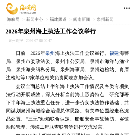

海峡网
>
新闻中心
>
福建频道
>
闽南新闻
>
泉州新闻
2026年泉州海上执法工作会议举行
泉州晚报
2026-07-06 09:47
日前，2026年
泉州
海上执法工作会议举行。
福建
海警
局、泉州市委政法委、泉州市公安局、泉州市海洋与渔业
局、泉州海关缉私分局、泉州海事局、泉州边检站、肖厝
边检站等17家单位相关负责同志参加会议。
会议全面总结上半年海上执法工作情况及各类专项执
法行动开展成效，深入分析当前海上形势特点，研究部署
下半年海上执法重点任务，进一步夯实执法协作基础，共
同谋划泉州海域综合治理总体思路。有关单位围绕走私冻
品处置、“三无”船舶联合认定、船舶安全事故预防、乡镇
船舶管理、涉海工程联查联管等进行交流发言。