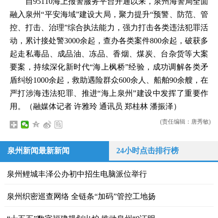
自95110海上报警服务平台开通以来，泉州海警局全面
融入泉州“平安海域”建设大局，聚力提升“预警、防范、管
控、打击、治理”综合执法能力，强力打击各类违法犯罪活
动，累计接处警3000余起，查办各类案件800余起，破获多
起走私毒品、成品油、冻品、香烟、煤炭、台杂货等大案
要案，持续深化新时代“海上枫桥”经验，成功调解各类矛
盾纠纷1000余起，救助遇险群众600余人、船舶90余艘，在
严打涉海违法犯罪、推进“海上泉州”建设中发挥了重要作
用。（融媒体记者 许雅玲 通讯员 郑桂林 潘振泽）
(责任编辑：唐秀敏)
泉州新闻最新新闻
24小时点击排行榜
泉州鲤城丰泽公办初中招生电脑派位举行
泉州织密巡查网络 全链条“加码”管控工地扬