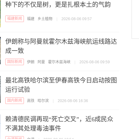
种下的不仅是树，更是扎根本土的气韵
福建新闻
福建
乡土植物
|
2026-08-06 09:57
伊朗称与阿曼就霍尔木兹海峡航运线路达
成一致
国际新闻
伊朗
阿曼
霍尔木兹海峡
|
2026-08-06 09:59
最北高铁哈尔滨至伊春高铁今日启动按图
运行试验
国内新闻
高铁
哈尔滨
|
2026-08-06 16:36
赖清德民调再现“死亡交叉”，近6成民众
不满其处理毒油事件