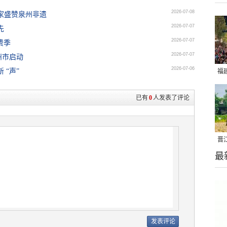
2026-07-08
家盛赞泉州非遗
2026-07-07
先
2026-07-07
费季
2026-07-07
州市启动
2026-07-06
 “声”
福
亮
已有
0
人发表了评论
晋
最
千