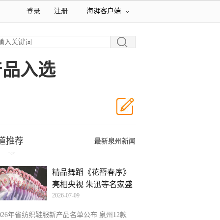
登录
注册
海湃客户端
产品入选
道推荐
最新泉州新闻
精品舞蹈《花簪春序》
亮相央视 朱迅等名家盛
2026-07-09
026年省纺织鞋服新产品名单公布 泉州12款