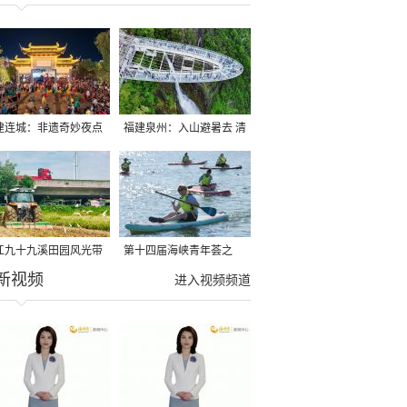
建连城：非遗奇妙夜点
福建泉州：入山避暑去 清
夏夜
凉好惬意
江九十九溪田园风光带
第十四届海峡青年荟之
新视频
亩早稻迎来成熟收割季
2026榕台青年大学生水上
进入视频频道
运动交流营