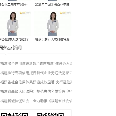
景石化二期年产100万
2023年中国金鸡百花电影
丙烷脱氢项目建成中交
节有福电影巡展31日启动
省6县市入选“2023全
福建：超万人次科技特派
周热点新闻
县域发展潜力百强县”
员一线开展服务
福建出台信用建设新规 “诚信福建”建设迈入法
福建推行专项信用报告替代企业无违法记录证
治化新阶段
福建省社会信用体系建设成效显著 央行征信系
明改革成效显著
福建省高级人民法院：规范失信名单管理 健全
统赋能实体经济
福建省诚信促进会：全力助推《福建省社会信
信用修复机制
用条例》落地见效