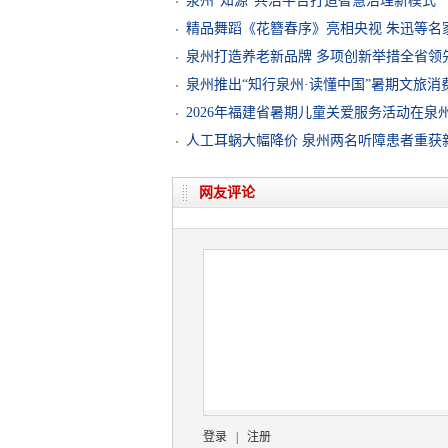
泉州“知源”共治平台打造智慧治理新模式
精品舞蹈《花簪春序》亮相央视 朱迅等名
泉州打造养老新品牌 多项创新举措全省领
泉州推出“知行泉州·读懂中国”暑期文旅消
2026年福建省暑期儿童关爱服务活动在泉
人工耳蜗大幅降价 泉州两名听障患者重获新
网友评论
登录
|
注册