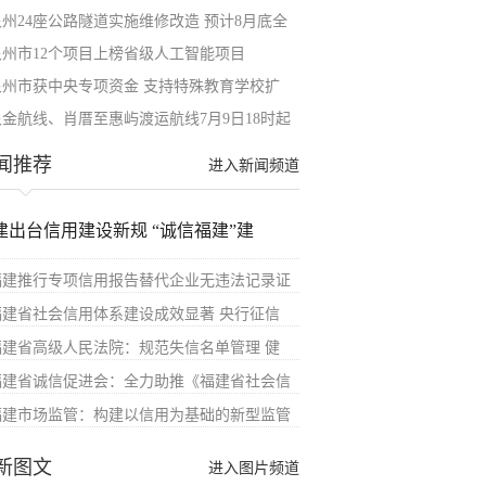
泉州24座公路隧道实施维修改造 预计8月底全
泉州市12个项目上榜省级人工智能项目
泉州市获中央专项资金 支持特殊教育学校扩
泉金航线、肖厝至惠屿渡运航线7月9日18时起
闻推荐
进入新闻频道
建出台信用建设新规 “诚信福建”建
福建推行专项信用报告替代企业无违法记录证
福建省社会信用体系建设成效显著 央行征信
福建省高级人民法院：规范失信名单管理 健
福建省诚信促进会：全力助推《福建省社会信
福建市场监管：构建以信用为基础的新型监管
新图文
进入图片频道