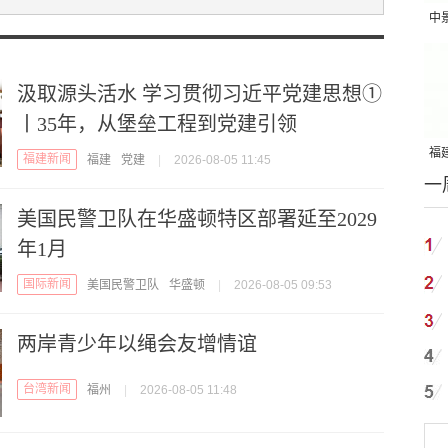
中
吨
汲取源头活水 学习贯彻习近平党建思想①
丨35年，从堡垒工程到党建引领
福建
福建新闻
福建
党建
|
2026-08-05 11:45
一
国
美国民警卫队在华盛顿特区部署延至2029
年1月
国际新闻
美国民警卫队
华盛顿
|
2026-08-05 09:53
两岸青少年以绳会友增情谊
台湾新闻
福州
|
2026-08-05 11:48