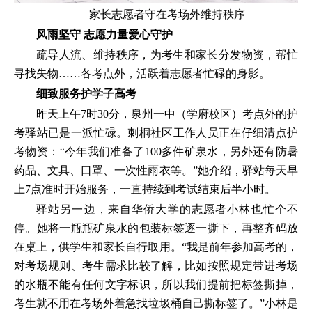
家长志愿者守在考场外维持秩序
风雨坚守 志愿力量爱心守护
疏导人流、维持秩序，为考生和家长分发物资，帮忙
寻找失物……各考点外，活跃着志愿者忙碌的身影。
细致服务护学子高考
昨天上午7时30分，泉州一中（学府校区）考点外的护
考驿站已是一派忙碌。刺桐社区工作人员正在仔细清点护
考物资：“今年我们准备了100多件矿泉水，另外还有防暑
药品、文具、口罩、一次性雨衣等。”她介绍，驿站每天早
上7点准时开始服务，一直持续到考试结束后半小时。
驿站另一边，来自华侨大学的志愿者小林也忙个不
停。她将一瓶瓶矿泉水的包装标签逐一撕下，再整齐码放
在桌上，供学生和家长自行取用。“我是前年参加高考的，
对考场规则、考生需求比较了解，比如按照规定带进考场
的水瓶不能有任何文字标识，所以我们提前把标签撕掉，
考生就不用在考场外着急找垃圾桶自己撕标签了。”小林是