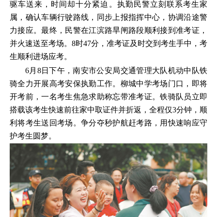
驱车送来，时间却十分紧迫。执勤民警立刻联系考生家
属，确认车辆行驶路线，同步上报指挥中心，协调沿途警
力接应。最终，民警在江滨路旱闸路段顺利接到准考证，
并火速送至考场。8时47分，准考证及时交到考生手中，考
生顺利进场应考。
6月8日下午，南安市公安局交通管理大队机动中队铁
骑全力开展高考安保执勤工作。柳城中学考场门口，即将
开考前，一名考生焦急求助称忘带准考证。铁骑队员立即
搭载该考生快速前往家中取证件并折返，全程仅3分钟，顺
利将考生送回考场。争分夺秒护航赶考路，用快速响应守
护考生圆梦。