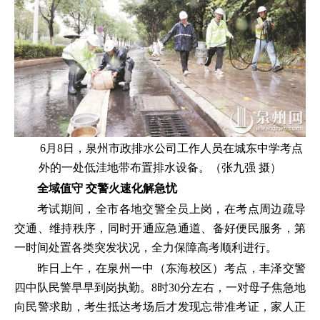
6月8日，泉州市政排水公司工作人员在城东中学考点
外的一处低洼地带布置排水设备。（张九强 摄）
全域值守 交警火速化解急忧
考试期间，全市各地交警全员上岗，在考点周边疏导
交通、维持秩序，同时开通应急通道、备好便民服务，第
一时间处置各类突发状况，全力保障高考顺利进行。
昨日上午，在泉州一中（东海校区）考点，丰泽交警
四中队民警早早到岗执勤。8时30分左右，一对母子焦急地
向民警求助，考生抵达考场后才发现忘带准考证，家人正