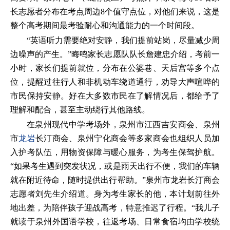
长志愿者分布在考点周边8个值守点位，对他们来说，这是
整个高考期间最考验耐心和沟通能力的一个时间段。
“英语听力需要绝对安静，我们提前站岗，尽量减少周
边噪声的产生。”晦鸣家长志愿队队长詹建忠介绍，考前一
小时，家长们提前就位，分布在公婆巷、天后宫等多个点
位，提醒过往行人和非机动车绕道通行，劝导大声喧哗的
市民保持安静。好在大多数市民在了解情况后，都给予了
理解和配合，甚至主动绕行其他路线。
在泉州现代中学考场外，泉州市江西吉安商会、泉州
市
龙岩
长汀商会、泉州宁化商会等多家商会也组织人员加
入护考队伍，用物资保障与暖心服务，为考生保驾护航。
“如果考生遇到突发状况，或是雨天出行不便，我们的车辆
就在附近待命，随时提供出行帮助。”泉州市龙岩长汀商会
志愿者刘先生介绍道。身为考生家长的他，本计划前往外
地出差，为陪伴孩子迎战高考，特意推迟了行程。“我儿子
就读于泉州外国语学校，往返考场、日常食宿均由学校统