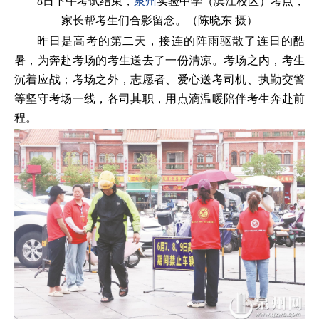
8日下午考试结束，
泉州
实验中学（滨江校区）考点，
家长帮考生们合影留念。（陈晓东 摄）
昨日是高考的第二天，接连的阵雨驱散了连日的酷
暑，为奔赴考场的考生送去了一份清凉。考场之内，考生
沉着应战；考场之外，志愿者、爱心送考司机、执勤交警
等坚守考场一线，各司其职，用点滴温暖陪伴考生奔赴前
程。