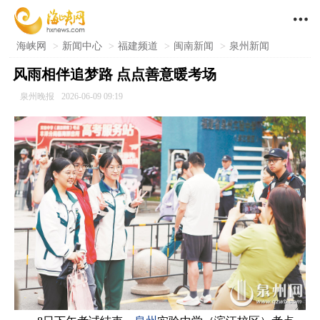

海峡网
>
新闻中心
>
福建频道
>
闽南新闻
>
泉州新闻
风雨相伴追梦路 点点善意暖考场
泉州晚报
2026-06-09 09:19