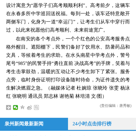
设计寓意为“愿学子们高考顺顺利利”。高考前夕，这辆车
在永春多所中学巡回送祝福。每到一处，该车还特意敞开
两侧车门，化身为一道“幸运门”，让考生们从车中穿行而
过，以此来祝愿他们高考顺利、未来前途宽广。
在南安的各个考点外，一个个红色的公安高考服务点
格外醒目。遮阳棚下，民警们备好了饮用水、防暑药品和
文具，等候着考生的求助。在水头南星中学考点外，警号
尾号“985”的民警手持“勇往直前 决战高考”的手牌，笑着与
考生击掌鼓劲，温暖的互动让不少考生卸下了紧张。服务
点旁，临时身份证明打印设备随时待命，为证件遗失的考
生解决燃眉之急。（融媒体记者 杜婉琼 张晓玲 张雯 杨泳
红 张晓明 通讯员 郑志林 谢艳菊 林培清 文/图）
(责任编辑：唐秀敏)
泉州新闻最新新闻
24小时点击排行榜