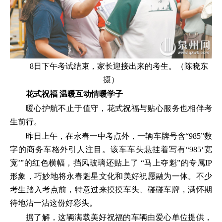
8日下午考试结束，家长迎接出来的考生。（陈晓东
摄）
花式祝福 温暖互动情暖学子
暖心护航不止于值守，花式祝福与贴心服务也相伴考
生前行。
昨日上午，在永春一中考点外，一辆车牌号含“985”数
字的商务车格外引人注目。该车车头悬挂着写有“985‘宽
宽’”的红色横幅，挡风玻璃还贴上了 “马上夺魁”的专属IP
形象，巧妙地将永春魁星文化和美好祝愿融为一体。不少
考生踏入考点前，特意过来摸摸车头、碰碰车牌，满怀期
待地沾一沾这份好彩头。
据了解，这辆满载美好祝福的车辆由爱心单位提供，