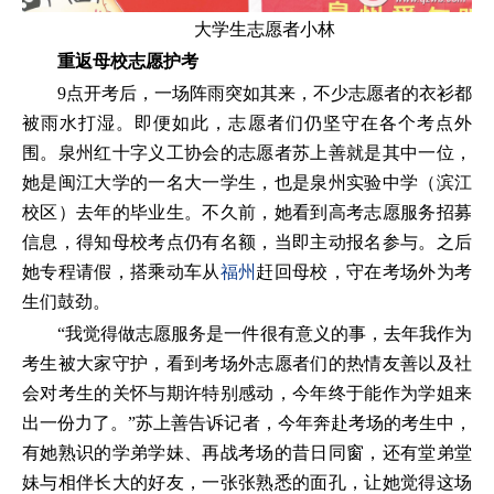
大学生志愿者小林
重返母校志愿护考
9点开考后，一场阵雨突如其来，不少志愿者的衣衫都
被雨水打湿。即便如此，志愿者们仍坚守在各个考点外
围。泉州红十字义工协会的志愿者苏上善就是其中一位，
她是闽江大学的一名大一学生，也是泉州实验中学（滨江
校区）去年的毕业生。不久前，她看到高考志愿服务招募
信息，得知母校考点仍有名额，当即主动报名参与。之后
她专程请假，搭乘动车从
福州
赶回母校，守在考场外为考
生们鼓劲。
“我觉得做志愿服务是一件很有意义的事，去年我作为
考生被大家守护，看到考场外志愿者们的热情友善以及社
会对考生的关怀与期许特别感动，今年终于能作为学姐来
出一份力了。”苏上善告诉记者，今年奔赴考场的考生中，
有她熟识的学弟学妹、再战考场的昔日同窗，还有堂弟堂
妹与相伴长大的好友，一张张熟悉的面孔，让她觉得这场