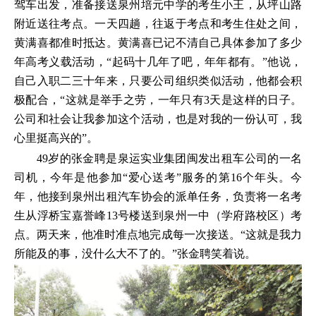
驾车出发，准备接送泉州培元中学的考生小王，从坪山路
附近送往考点。一天四趟，往返于考点和考生住处之间，
黄满喜都准时抵达。黄满喜已记不清自己具体参加了多少
年高考义载活动，“起码十几年了吧，年年都有。”他说，
自己入职二三十年来，只要公司组织类似活动，他都会积
极配合，“这就是举手之劳，一年只有3天是这样的日子。
公司和社会让我参加这个活动，也是对我的一份认可，我
心里挺高兴的”。
49岁的张金聘是泉运实业集团闽发出租车公司的一名
司机，今年是他参加“爱心送考”服务的第16个年头。今
年，他接到泉州出租汽车协会的派单任务，负责将一名考
生从浮桥宝嘉誉峰13号楼送到泉州一中（学府路校区）考
点。两天来，他准时准点地完成每一次接送。“这就是我力
所能及的事，没什么大不了的。”张金聘笑着说。