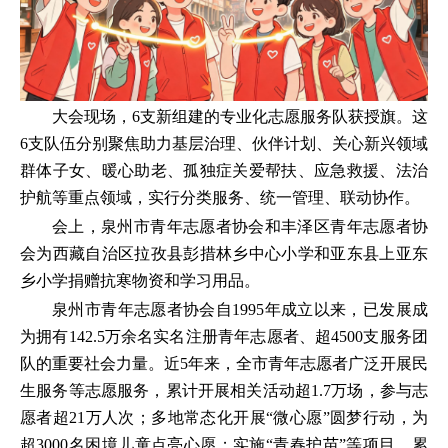
大会现场，6支新组建的专业化志愿服务队获授旗。这
6支队伍分别聚焦助力基层治理、伙伴计划、关心新兴领域
群体子女、暖心助老、孤独症关爱帮扶、应急救援、法治
护航等重点领域，实行分类服务、统一管理、联动协作。
会上，泉州市青年志愿者协会和丰泽区青年志愿者协
会为西藏自治区拉孜县彭措林乡中心小学和亚东县上亚东
乡小学捐赠抗寒物资和学习用品。
泉州市青年志愿者协会自1995年成立以来，已发展成
为拥有142.5万余名实名注册青年志愿者、超4500支服务团
队的重要社会力量。近5年来，全市青年志愿者广泛开展民
生服务等志愿服务，累计开展相关活动超1.7万场，参与志
愿者超21万人次；多地常态化开展“微心愿”圆梦行动，为
超3000名困境儿童点亮心愿；实施“青春护苗”等项目，累