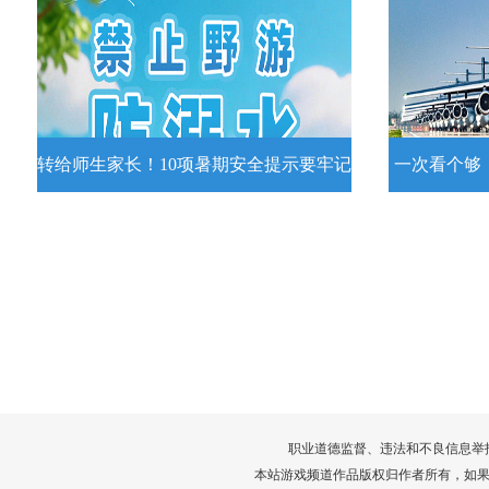
7月15日，
况发布。一
详情
转给师生家长！10项暑期安全提示要牢记
一次看个够
转给师生家长！10项暑期安全提示要
一次看个够
牢记
转给师生家长！10项暑期安全提示要牢
运－20即
记！
高清大图带
场面！
详情
职业道德监督、违法和不良信息举报电话：05
本站游戏频道作品版权归作者所有，如果