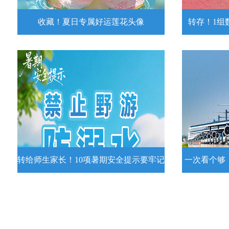
收藏！夏日专属好运莲花头像
转存！1组
收藏！夏日专属好运莲花头像
转存！1组
夏日专属好运莲花头像！
7月15日，
况发布。一
详情
转给师生家长！10项暑期安全提示要牢记
一次看个够
转给师生家长！10项暑期安全提示要
一次看个够
牢记