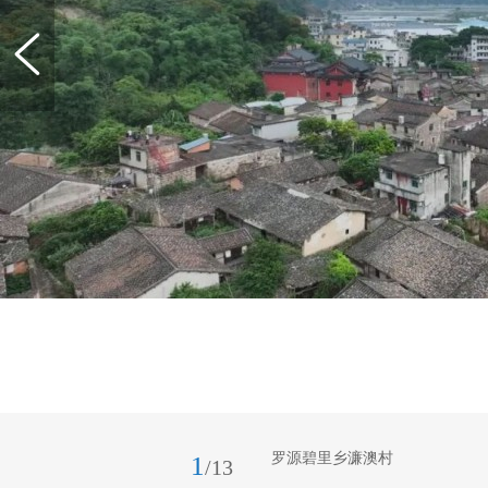
罗源碧里乡濂澳村
1
/13