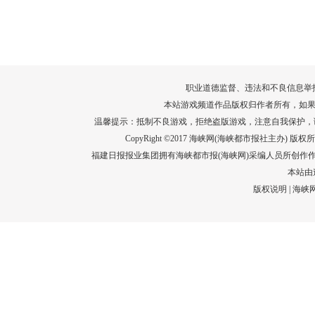
转给师生家长！10项暑期安全提示要牢
运－20即
记！
高清大图带
场面！
详情
职业道德监督、违法和不良信息举报电话：05
本站游戏频道作品版权归作者所有，如果
温馨提示：抵制不良游戏，拒绝盗版游戏，注意自我保护，
CopyRight ©2017 海峡网(海峡都市报社主办) 版权所有
福建日报报业集团拥有海峡都市报(海峡网)采编人员所创作
本站由
版权说明
|
海峡