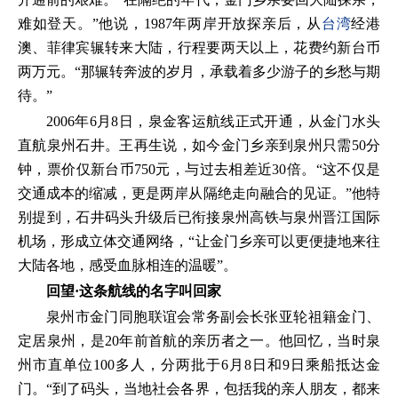
难如登天。”他说，1987年两岸开放探亲后，从
台湾
经港
澳、菲律宾辗转来大陆，行程要两天以上，花费约新台币
两万元。“那辗转奔波的岁月，承载着多少游子的乡愁与期
待。”
2006年6月8日，泉金客运航线正式开通，从金门水头
直航泉州石井。王再生说，如今金门乡亲到泉州只需50分
钟，票价仅新台币750元，与过去相差近30倍。“这不仅是
交通成本的缩减，更是两岸从隔绝走向融合的见证。”他特
别提到，石井码头升级后已衔接泉州高铁与泉州晋江国际
机场，形成立体交通网络，“让金门乡亲可以更便捷地来往
大陆各地，感受血脉相连的温暖”。
回望·这条航线的名字叫回家
泉州市金门同胞联谊会常务副会长张亚轮祖籍金门、
定居泉州，是20年前首航的亲历者之一。他回忆，当时泉
州市直单位100多人，分两批于6月8日和9日乘船抵达金
门。“到了码头，当地社会各界，包括我的亲人朋友，都来