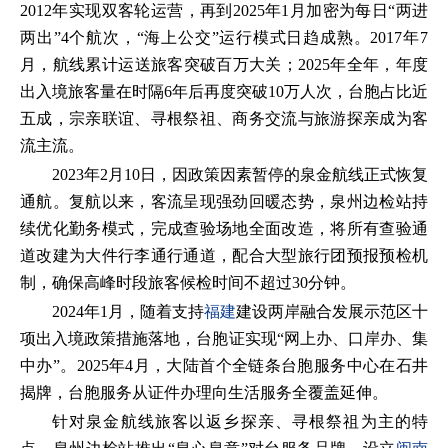
2012年实现双客轮运营，再到2025年1月加密为每日“两进
两出”4个航次，“海上公交”运行模式日趋成熟。2017年7
月，航线累计运送旅客突破百万大关；2025年全年，年度
出入境旅客量在时隔6年后再度突破10万人次，台胞占比近
五成，宗亲联谊、寻根祭祖、商务交流与旅游探亲成为客
流主流。
2023年2月10日，因政策因素暂停的泉金航线正式恢复
通航。复航以来，客流呈现强劲回暖态势，泉州边检站持
续优化勤务模式，完成查验场地全面改造，将所有查验通
道改建为大件行李通行通道，配合大型旅行团预报预检机
制，确保高峰时段旅客候检时间不超过30分钟。
2024年1月，随着支持
福建
建设两岸融合发展示范区十
项出入境政策措施落地，台胞证实现“网上办、口岸办、集
中办”。2025年4月，大陆首个全链条台胞服务中心在石井
揭牌，台胞服务从证件办理向生活服务全覆盖延伸。
针对泉金航线旅客以返乡探亲、寻根祭祖为主的特