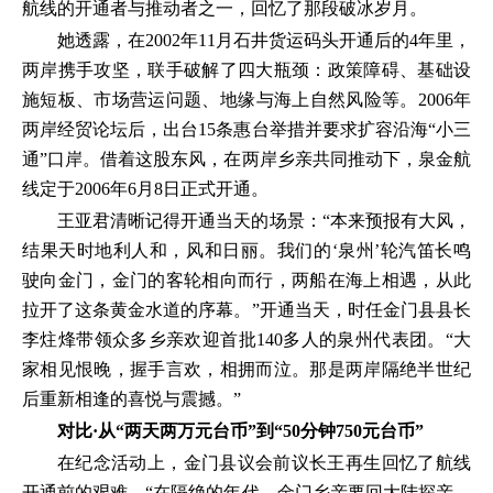
航线的开通者与推动者之一，回忆了那段破冰岁月。
她透露，在2002年11月石井货运码头开通后的4年里，
两岸携手攻坚，联手破解了四大瓶颈：政策障碍、基础设
施短板、市场营运问题、地缘与海上自然风险等。2006年
两岸经贸论坛后，出台15条惠台举措并要求扩容沿海“小三
通”口岸。借着这股东风，在两岸乡亲共同推动下，泉金航
线定于2006年6月8日正式开通。
王亚君清晰记得开通当天的场景：“本来预报有大风，
结果天时地利人和，风和日丽。我们的‘泉州’轮汽笛长鸣
驶向金门，金门的客轮相向而行，两船在海上相遇，从此
拉开了这条黄金水道的序幕。”开通当天，时任金门县县长
李炷烽带领众多乡亲欢迎首批140多人的泉州代表团。“大
家相见恨晚，握手言欢，相拥而泣。那是两岸隔绝半世纪
后重新相逢的喜悦与震撼。”
对比·从“两天两万元台币”到“50分钟750元台币”
在纪念活动上，金门县议会前议长王再生回忆了航线
开通前的艰难。“在隔绝的年代，金门乡亲要回大陆探亲，