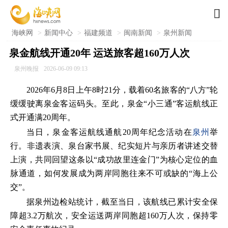

海峡网
>
新闻中心
>
福建频道
>
闽南新闻
>
泉州新闻
泉金航线开通20年 运送旅客超160万人次
泉州晚报
2026-06-09 09:13
2026年6月8日上午8时21分，载着60名旅客的“八方”轮
缓缓驶离泉金客运码头。至此，泉金“小三通”客运航线正
式开通满20周年。
当日，泉金客运航线通航20周年纪念活动在
泉州
举
行。非遗表演、泉台家书展、纪实短片与亲历者讲述交替
上演，共同回望这条以“成功故里连金门”为核心定位的血
脉通道，如何发展成为两岸同胞往来不可或缺的“海上公
交”。
据泉州边检站统计，截至当日，该航线已累计安全保
障超3.2万航次，安全运送两岸同胞超160万人次，保持零