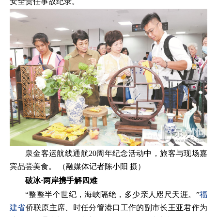
安全责任事故纪录。
泉金客运航线通航20周年纪念活动中，旅客与现场嘉
宾品尝美食。 （融媒体记者陈小阳 摄）
破冰·两岸携手解四难
“整整半个世纪，海峡隔绝，多少亲人咫尺天涯。”
福
建省
侨联原主席、时任分管港口工作的副市长王亚君作为