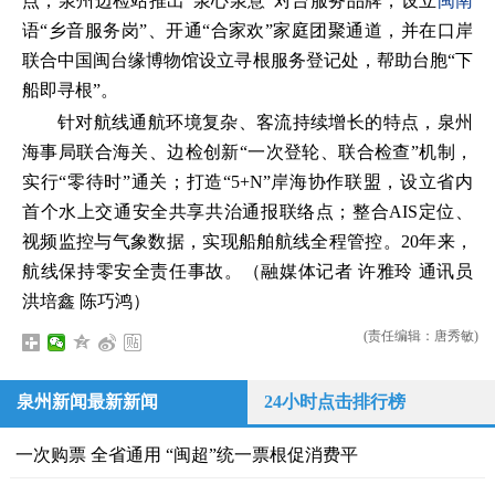
点，泉州边检站推出“泉心泉意”对台服务品牌，设立
闽南
语“乡音服务岗”、开通“合家欢”家庭团聚通道，并在口岸
联合中国闽台缘博物馆设立寻根服务登记处，帮助台胞“下
船即寻根”。
针对航线通航环境复杂、客流持续增长的特点，泉州
海事局联合海关、边检创新“一次登轮、联合检查”机制，
实行“零待时”通关；打造“5+N”岸海协作联盟，设立省内
首个水上交通安全共享共治通报联络点；整合AIS定位、
视频监控与气象数据，实现船舶航线全程管控。20年来，
航线保持零安全责任事故。（融媒体记者 许雅玲 通讯员
洪培鑫 陈巧鸿）
(责任编辑：唐秀敏)
泉州新闻最新新闻
24小时点击排行榜
一次购票 全省通用 “闽超”统一票根促消费平