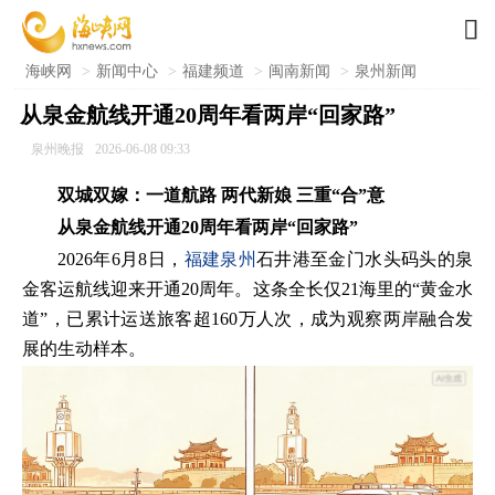

海峡网
>
新闻中心
>
福建频道
>
闽南新闻
>
泉州新闻
从泉金航线开通20周年看两岸“回家路”​
泉州晚报
2026-06-08 09:33
双城双嫁：一道航路 两代新娘 三重“合”意
从泉金航线开通20周年看两岸“回家路”
2026年6月8日，
福建
泉州
石井港至金门水头码头的泉
金客运航线迎来开通20周年。这条全长仅21海里的“黄金水
道”，已累计运送旅客超160万人次，成为观察两岸融合发
展的生动样本。