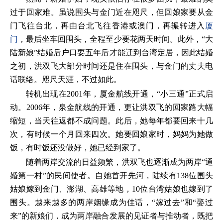
过于回家难。虽说围头与金门近在咫尺，但回娘家要从金
门飞往台北，再由台北飞往香港或澳门，再辗转进入
厦
门
，最后坐车回围头，全程至少要花两天时间。此外，“大
陆新娘”结婚后户口要五年后才能迁到台湾定居，因此结婚
之初，洪双飞大部分时间还是住在围头，与金门的丈夫电
话联络。咫尺天涯，不过如此。
转机出现在2001年，厦金航线开通，“小三通”正式启
动。2006年，泉金航线的开通，更让洪双飞的回家路大幅
缩短，当天往返都不成问题。此后，她每年都要回来十几
次，有时候一个月回来四次。她要回娘家时，妈妈为她做
饭，有时饭还没做好，她已经到家了。
随着两岸交流的日益频繁，洪双飞也逐渐成为两岸“通
婚第一村”的民间使者。自她首开先河，陆续有138位围头
姑娘嫁到金门、澎湖、高雄等地，10位台湾姑娘也嫁到了
围头。越来越多的两岸姻缘成为佳话，“嫁过去”和“娶过
来”的新娘们，成为两岸融合发展的见证者与推动者，既把