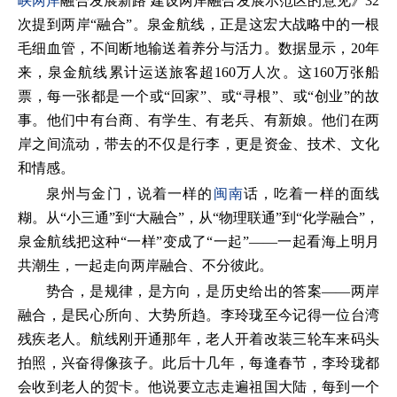
峡两岸
融合发展新路 建设两岸融合发展示范区的意见》32
次提到两岸“融合”。泉金航线，正是这宏大战略中的一根
毛细血管，不间断地输送着养分与活力。数据显示，20年
来，泉金航线累计运送旅客超160万人次。这160万张船
票，每一张都是一个或“回家”、或“寻根”、或“创业”的故
事。他们中有台商、有学生、有老兵、有新娘。他们在两
岸之间流动，带去的不仅是行李，更是资金、技术、文化
和情感。
泉州与金门，说着一样的
闽南
话，吃着一样的面线
糊。从“小三通”到“大融合”，从“物理联通”到“化学融合”，
泉金航线把这种“一样”变成了“一起”——一起看海上明月
共潮生，一起走向两岸融合、不分彼此。
势合，是规律，是方向，是历史给出的答案——两岸
融合，是民心所向、大势所趋。李玲珑至今记得一位台湾
残疾老人。航线刚开通那年，老人开着改装三轮车来码头
拍照，兴奋得像孩子。此后十几年，每逢春节，李玲珑都
会收到老人的贺卡。他说要立志走遍祖国大陆，每到一个