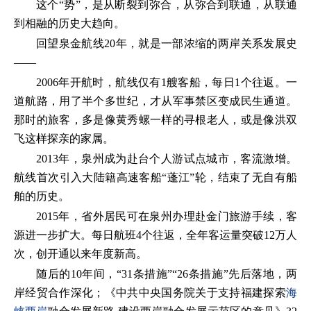
这个“势”，是从断裂到弥合，从弥合到联通，从联通
到相融的历史大趋向。
回望泉金航线20年，就是一部浓缩的两岸关系发展史
——
2006年开航时，航线仅有1艘客船，每日1个往返。一
道航路，用了半个多世纪，才从军事禁区变成民生通道。
那时的旅客，多是像黄秀螺一样的寻根老人，或是像洪双
飞这样探亲的家属。
2013年，泉州成为赴台个人游试点城市，客流激增。
航线首次引入大陆籍高速客船“蓬江”轮，结束了无自有船
舶的历史。
2015年，省外居民可在泉州办理赴金门旅游手续，客
源进一步扩大。每日航班4个往返，全年客运量突破12万人
次，创开通以来年度新高。
随后的10年间，“31条措施”“26条措施”先后落地，两
岸经贸合作深化；《中共中央国务院关于支持福建探索
海