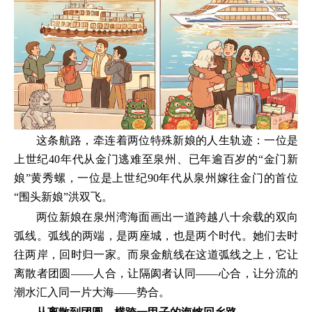
这条航路，牵连着两位特殊新娘的人生轨迹：一位是
上世纪40年代从金门逃难至泉州、已年逾百岁的“金门新
娘”黄秀螺，一位是上世纪90年代从泉州嫁往金门的首位
“围头新娘”洪双飞。
两位新娘在泉州湾海面画出一道跨越八十余载的双向
弧线。弧线的两端，是两座城，也是两个时代。她们去时
往两岸，回时归一家。而泉金航线在这道弧线之上，它让
离散者团圆——人合，让隔阂者认同——心合，让分流的
潮水汇入同一片大海——势合。