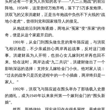
头村还有一个更为人所知的名字——“八二三炮战”的前沿
阵地。1958年，这里曾经万炮齐鸣，落下了5万多发炮弹。
洪双飞的父亲洪建财，正是当年炮战中负伤不下火线的“战
地小老虎”，曾得到党和国家领导人的接见。
从炮战前沿到跨海通婚，两地从“冤家”变“亲家”的传
奇，便是从这个家庭开启的。
1991年，从金门到围头做生意的青年陈应超，与洪双
飞相识相恋，不少亲戚担心两岸再起战事，反对这门婚
事。洪建财虽为人开明，也担心女儿嫁到对岸再也回不
来。恰在这时，两岸达成“九二共识”，洪建财做出了一个
影响深远的选择：支持女儿嫁给金门小伙。他对家人说：
“过去的战争只是历史进程中的一个小插曲，两岸终归是一
家人。”
1992年，洪双飞与陈应超在围头举办了那场载入史册
的婚礼，成为1949年以来泉州第一个嫁到金门的“围头新
娘”。
然而，新婚伊始，现实依旧存在很多困扰，最难的莫