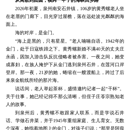
从离散到团圆，横跨一甲子的海峡回乡路
2026年初夏，泉州南安石井镇，106岁的黄秀螺老人坐
在老厝的门廊下，目光穿过屋檐，落在远处波光粼粼的海
面上。
海的对岸，是金门。
“海上是黑的，只有星星。”老人喃喃自语。1942年的
金门，处于日寇铁蹄之下。黄秀螺新婚不满40天的丈夫庄
永函，因加入游击队反抗侵略者被杀害。一夜之间，她变
成寡妇，在族人掩护下从金门逃到泉州石井，在莲河口岸
登岸。那一夜，21岁的她，蜷缩在一艘渡船上，跨过了后
来泉金航线所经的那片海。
说话间，老人举起茶杯，盛情邀约记者一起“干杯”。
关于往事，她已经记得不那么清晰，但侄子庄苓宗熟知老
人的故事。
到泉州后，黄秀螺不敢跟家人联系，而是学说石井
话、学做石井菜，并于1945年重组家庭、生儿育女。无数
个深夜，她指着地图上的金门，对孩子们说：“那里是阿母