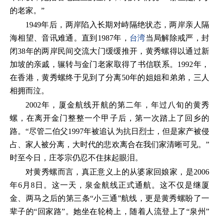
的老家。”
1949年后，两岸陷入长期对峙隔绝状态，两岸亲人隔
海相望、音讯难通。直到1987年，
台湾
当局解除戒严，封
闭38年的两岸民间交流大门缓缓推开，黄秀螺得以通过新
加坡的亲戚，辗转与金门老家取得了书信联系。1992年，
在香港，黄秀螺终于见到了分离50年的姐姐和弟弟，三人
相拥而泣。
2002年，厦金航线开航的第二年，年过八旬的黄秀
螺，在离开金门整整一个甲子后，第一次踏上了回乡的
路。“尽管二伯父1997年被追认为抗日烈士，但是家产被侵
占、家人被分离，大时代的悲欢离合在我们家清晰可见。”
时至今日，庄苓宗仍忍不住抹起眼泪。
对黄秀螺而言，真正意义上的从婆家回娘家，是2006
年6月8日。这一天，泉金航线正式通航。这不仅是继厦
金、两马之后的第三条“小三通”航线，更是黄秀螺盼了一
辈子的“回家路”。她坐在轮椅上，随着人流登上了“泉州”