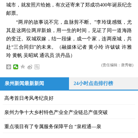
城市，就发照片给她，有次还寄来了郑成功400年诞辰纪念
邮票。
“两岸的故事说不完，血脉剪不断。”李玲珑感慨，尤
其是这两位两岸新娘，用一生的时间，见证了同一道海路
的变迁。双城双嫁，结一段缘，成一个家，连两座城，共
赴“三合同归”的未来。（融媒体记者 黄小玲 许钹钹 许雅
玲 黄帆 吴昭斌 通讯员 洪丹晶）
(责任编辑：唐秀敏)
泉州新闻最新新闻
24小时点击排行榜
高考首日考风考纪良好
泉州力争十大乡村特色产业全产业链总产值突破
重点项目有了专属服务保障平台 “泉程通—泉