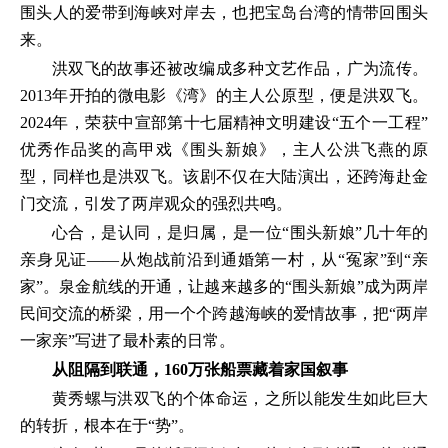
围头人的爱带到海峡对岸去，也把宝岛台湾的情带回围头
来。
洪双飞的故事还被改编成多种文艺作品，广为流传。
2013年开拍的微电影《湾》的主人公原型，便是洪双飞。
2024年，荣获中宣部第十七届精神文明建设“五个一工程”
优秀作品奖的高甲戏《围头新娘》，主人公洪飞燕的原
型，同样也是洪双飞。该剧不仅在大陆演出，还跨海赴金
门交流，引发了两岸观众的强烈共鸣。
心合，是认同，是归属，是一位“围头新娘”几十年的
亲身见证——从炮战前沿到通婚第一村，从“冤家”到“亲
家”。泉金航线的开通，让越来越多的“围头新娘”成为两岸
民间交流的桥梁，用一个个跨越海峡的爱情故事，把“两岸
一家亲”写进了最朴素的日常。
从阻隔到联通，160万张船票藏着家国叙事
黄秀螺与洪双飞的个体命运，之所以能发生如此巨大
的转折，根本在于“势”。