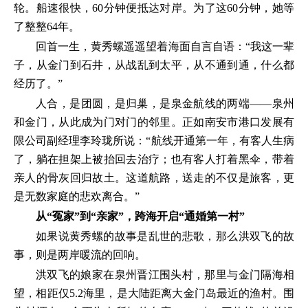
轮。船速很快，60分钟便抵达对岸。为了这60分钟，她等
了整整64年。
回首一生，黄秀螺遥遥望着海面自言自语：“我这一辈
子，从金门到石井，从战乱到太平，从不通到通，什么都
经历了。”
人合，是团圆，是归巢，是泉金航线的两端——泉州
和金门，从此成为门对门的邻里。正如南安市港口发展有
限公司副经理李玲珑所说：“航线开通第一年，有客人生病
了，躺在担架上被抬回去治疗；也有客人打着黑伞，带着
亲人的骨灰回归故土。这道航路，送走的不仅是旅客，更
是无数家庭的悲欢离合。”
从“冤家”到“亲家”，跨海开启“通婚第一村”
如果说黄秀螺的故事是乱世的悲歌，那么洪双飞的故
事，则是两岸暖流的回响。
洪双飞的娘家在泉州晋江围头村，那里与金门隔海相
望，相距仅5.2海里，是大陆距离大金门岛最近的渔村。围