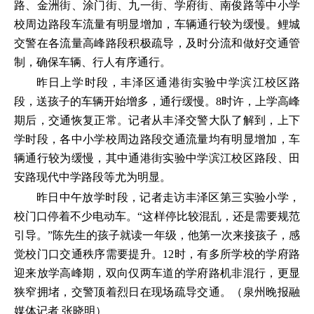
路、金洲街、涂门街、九一街、学府街、南俊路等中小学
校周边路段车流量有明显增加，车辆通行较为缓慢。鲤城
交警在各流量高峰路段积极疏导，及时分流和做好交通管
制，确保车辆、行人有序通行。
昨日上学时段，丰泽区通港街实验中学滨江校区路
段，送孩子的车辆开始增多，通行缓慢。8时许，上学高峰
期后，交通恢复正常。记者从丰泽交警大队了解到，上下
学时段，各中小学校周边路段交通流量均有明显增加，车
辆通行较为缓慢，其中通港街实验中学滨江校区路段、田
安路现代中学路段等尤为明显。
昨日中午放学时段，记者走访丰泽区第三实验小学，
校门口停着不少电动车。“这样停比较混乱，还是需要规范
引导。”陈先生的孩子就读一年级，他第一次来接孩子，感
觉校门口交通秩序需要提升。12时，有多所学校的学府路
迎来放学高峰期，双向仅两车道的学府路机非混行，更显
狭窄拥堵，交警顶着烈日在现场疏导交通。（泉州晚报融
媒体记者 张晓明）