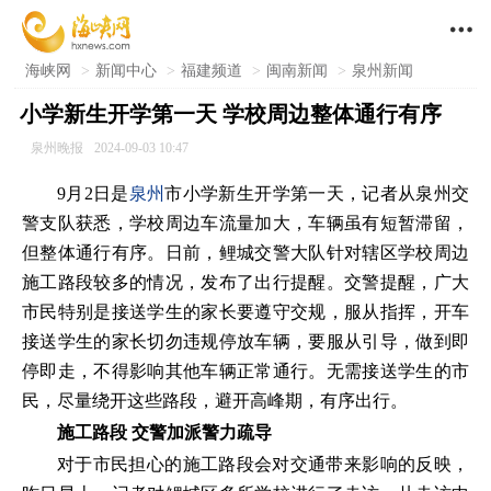

海峡网
>
新闻中心
>
福建频道
>
闽南新闻
>
泉州新闻
小学新生开学第一天 学校周边整体通行有序
泉州晚报
2024-09-03 10:47
9月2日是
泉州
市小学新生开学第一天，记者从泉州交
警支队获悉，学校周边车流量加大，车辆虽有短暂滞留，
但整体通行有序。日前，鲤城交警大队针对辖区学校周边
施工路段较多的情况，发布了出行提醒。交警提醒，广大
市民特别是接送学生的家长要遵守交规，服从指挥，开车
接送学生的家长切勿违规停放车辆，要服从引导，做到即
停即走，不得影响其他车辆正常通行。无需接送学生的市
民，尽量绕开这些路段，避开高峰期，有序出行。
施工路段 交警加派警力疏导
对于市民担心的施工路段会对交通带来影响的反映，