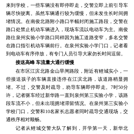
来到学校，一些车辆没有即停即走，交警立即上前引导车
辆尽快驶离。虽然车辆通行较为缓慢，但未发生长时间拥
堵情况。在南俊北路附小路口半幅封闭施工路段，交警在
路口处禁止机动车辆进入，现场车流以电动车为主。南俊
路往泉州实验小学路口同样因为施工道路变窄，多名交警
在路口指引机动车辆前行。在泉州实验小学门口，记者看
到电动车有序停放，有专门人员引导大家勿长时间逗留。
接送高峰 车流量大通行缓慢
在市区江滨北路金山旱闸路段，附近有鲤城实小，一
些接送孩子的车辆直接违停在江滨北路，该道路稍显拥
堵。不过，交警及时疏导，劝导车辆即停即走。7时50分
许，记者驱车经过新华路一直到泉州第三实验小学，该路
段车流不小，但未出现拥堵滞留情况。在泉州第三实验小
学校门口，交警和10名家长志愿者同时疏导交通现场，交
通秩序相对顺畅。
记者从鲤城交警大队了解到，开学第一天，新华北