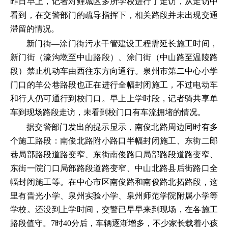
昨日早上，记者对鲤城区多所学校进行了走访，从走访中
看到，在交警部门的疏导指挥下，相关路段并未出现交通
滞留的情况。
新门街—涂门街污水干管建设工程需延长施工时间，
新门街（濠沟墘至中山路段）、涂门街（中山路至温陵路
段）禁止机动车由西往东方向通行。泉州市第二中心小学
门口的羊公巷路段也正在进行全幅封闭施工，不过电动车
和行人仍可通行到校门口。早上上学时段，记者骑共享单
车到现场路段走访，未看到校门口有车流拥堵的情况。
据交警部门发出的提示显示，南俊北路周边同时有多
个施工路段：南俊北路附小路口半幅封闭施工、东街二郎
巷局部路段道路变窄、东街南俊路口局部路段道路变窄、
东街一院门口局部路段道路变窄、中山北路县后街路口全
幅封闭施工等。在中心市区南俊路和南俊路北拓路段，这
里有晋光小学、泉州实验小学、泉州师范学院附属小学等
学校。还没到上学时间，交警已早早来到现场，在各施工
路段值守。7时40分后，车辆逐渐增多，不少家长载着小孩