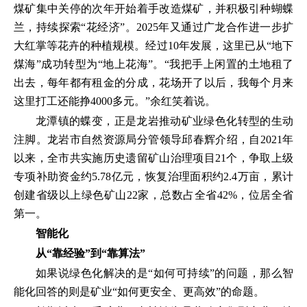
煤矿集中关停的次年开始着手改造煤矿，并积极引种蝴蝶
兰，持续探索“花经济”。2025年又通过广龙合作进一步扩
大红掌等花卉的种植规模。经过10年发展，这里已从“地下
煤海”成功转型为“地上花海”。“我把手上闲置的土地租了
出去，每年都有租金的分成，花场开了以后，我每个月来
这里打工还能挣4000多元。”余红笑着说。
龙潭镇的蝶变，正是龙岩推动矿业绿色化转型的生动
注脚。龙岩市自然资源局分管领导邱春辉介绍，自2021年
以来，全市共实施历史遗留矿山治理项目21个，争取上级
专项补助资金约5.78亿元，恢复治理面积约2.4万亩，累计
创建省级以上绿色矿山22家，总数占全省42%，位居全省
第一。
智能化
从“靠经验”到“靠算法”
如果说绿色化解决的是“如何可持续”的问题，那么智
能化回答的则是矿业“如何更安全、更高效”的命题。