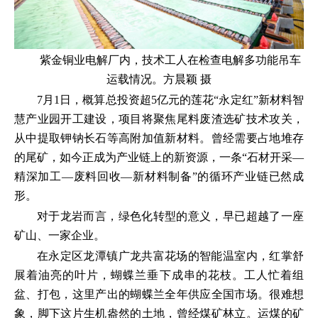
紫金铜业电解厂内，技术工人在检查电解多功能吊车
运载情况。方晨颖 摄
7月1日，概算总投资超5亿元的莲花“永定红”新材料智
慧产业园开工建设，项目将聚焦尾料废渣选矿技术攻关，
从中提取钾钠长石等高附加值新材料。曾经需要占地堆存
的尾矿，如今正成为产业链上的新资源，一条“石材开采—
精深加工—废料回收—新材料制备”的循环产业链已然成
形。
对于龙岩而言，绿色化转型的意义，早已超越了一座
矿山、一家企业。
在永定区龙潭镇广龙共富花场的智能温室内，红掌舒
展着油亮的叶片，蝴蝶兰垂下成串的花枝。工人忙着组
盆、打包，这里产出的蝴蝶兰全年供应全国市场。很难想
象，脚下这片生机盎然的土地，曾经煤矿林立。运煤的矿