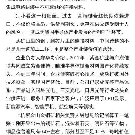
集成电路封装中不可或缺的连接材料。
别小看这一根细丝。过去，高端键合丝长期依赖进
口，不仅价格高昂、供货周期长，更存在供应链受制于人
的风险，一度成为我国半导体产业发展的“卡脖子”环节。
从矿山里的铜，到芯片里的连接材料，中间跨越的不
只是几十道加工工序，更是整个产业链价值的跃升。
企业负责人郑华贵介绍，2017年，紫金矿业与广东佳
博共同成立紫金佳博，瞄准半导体键合材料国产化持续攻
关。不到三年时间，企业便突破核心技术，成功打破国外
技术壁垒，实现国产替代。目前，公司已形成完整产品体
系，产品进入国星光电、三安光电、日月光等行业龙头企
业供应链，服务上百家下游客户，广泛应用于LED显示、
新能源汽车、智能手机、航空航天等领域。
上杭紫金山金铜矿相关负责人钟思见给记者算了一笔
账：刚开采出来的铜矿石，混杂着石英、明矾石等矿物，
铜品位普遍只有0.4%左右，部分甚至不足0.2%，每吨价值