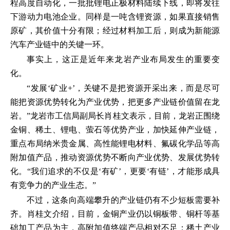
程高度自动化，一批批锂电正极材料陆续下线，即将发往
下游动力电池企业。同样是一吨含锂资源，如果直接销售
原矿，其价值十分有限；经过材料加工后，则成为新能源
汽车产业链中的关键一环。
事实上，这正是近年来龙岩产业布局发生的重要变
化。
“发展‘矿业+’，关键不是把资源开采出来，而是尽可
能把资源优势转化为产业优势，把更多产业链价值留在龙
岩。”龙岩市工信局副局长肖桂文表示，目前，龙岩正围绕
金铜、稀土、锂电、萤石等优势产业，加快延伸产业链，
重点布局纳米贵金属、高性能锂电材料、氟碳化学品等高
附加值产品，推动资源优势不断向产业优势、发展优势转
化。“我们追求的不仅是‘有矿’，更要‘有链’，才能形成具
有竞争力的产业生态。”
不过，这条向高端攀升的产业链仍有不少短板需要补
齐。肖桂文介绍，目前，金铜产业仍以铜板带、铜杆等基
础加工产品为主，高附加值终端产品相对不足；稀土产业