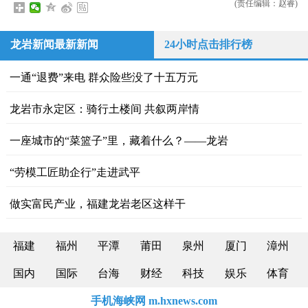
(责任编辑：赵睿)
龙岩新闻最新新闻
24小时点击排行榜
一通“退费”来电 群众险些没了十五万元
龙岩市永定区：骑行土楼间 共叙两岸情
一座城市的“菜篮子”里，藏着什么？——龙岩
“劳模工匠助企行”走进武平
做实富民产业，福建龙岩老区这样干
福建
福州
平潭
莆田
泉州
厦门
漳州
国内
国际
台海
财经
科技
娱乐
体育
手机海峡网 m.hxnews.com