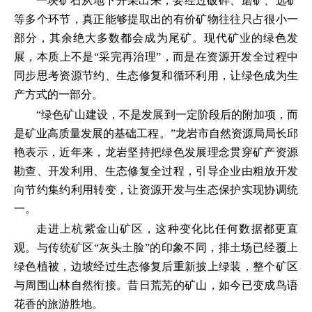
一块矿石从地下开采出来，要经过破碎、磨矿、选矿
等多个环节，真正能够提取出的有价矿物往往只占很小一
部分，其余绝大多数都会成为尾矿。现代矿业的绿色发
展，本质上不是“采完再治理”，而是在资源开发全过程中
同步思考资源节约、生态修复和循环利用，让绿色成为生
产方式的一部分。
“绿色矿山建设，不是发展到一定阶段后的附加项，而
是矿业高质量发展的基础工程。”龙岩市自然资源局局长邱
艳表示，近年来，龙岩坚持把绿色发展理念贯穿矿产资源
勘查、开发利用、生态修复全过程，引导企业由粗放开发
向节约集约利用转变，让资源开发与生态保护实现协调统
一。
走进上杭紫金山矿区，这种变化比任何数据都更直
观。与传统矿区“灰头土脸”的印象不同，排土场已经覆上
绿色植被，边坡经过生态修复后重新披上绿装，整个矿区
与周围山林自然衔接。昔日荒芜的矿山，如今已变成鸟语
花香的旅游胜地。