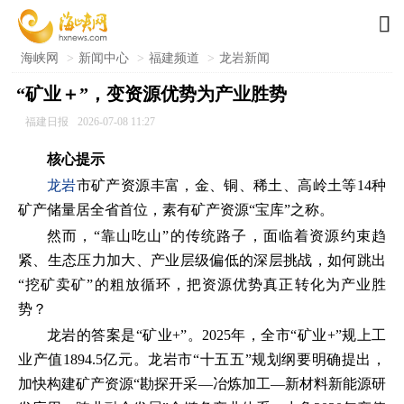

海峡网
>
新闻中心
>
福建频道
>
龙岩新闻
“矿业＋”，变资源优势为产业胜势
福建日报
2026-07-08 11:27
核心提示
龙岩
市矿产资源丰富，金、铜、稀土、高岭土等14种
矿产储量居全省首位，素有矿产资源“宝库”之称。
然而，“靠山吃山”的传统路子，面临着资源约束趋
紧、生态压力加大、产业层级偏低的深层挑战，如何跳出
“挖矿卖矿”的粗放循环，把资源优势真正转化为产业胜
势？
龙岩的答案是“矿业+”。2025年，全市“矿业+”规上工
业产值1894.5亿元。龙岩市“十五五”规划纲要明确提出，
加快构建矿产资源“勘探开采—冶炼加工—新材料新能源研