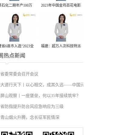
景石化二期年产100万
2023年中国金鸡百花电影
丙烷脱氢项目建成中交
节有福电影巡展31日启动
省6县市入选“2023全
福建：超万人次科技特派
周热点新闻
县域发展潜力百强县”
员一线开展服务
省委常委会召开会议
大道行天下丨以心相交，成其久远——中国元
屏山观察丨一座堡垒，何以35年接续筑牢？
首外交的世界情怀与大国气派
省防指提升防台风应急响应为三级
青山烟火升腾，念长征军民情深