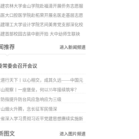
福建农林大学金山学院赴福清开展侨务志愿服
福医大口腔医学院赴柘荣开展名医走基层志愿
福建理工大学设计学院艺间美育党支部深化校
福建首部校园古装中剧开拍 大中幼师生联袂
闻推荐
进入新闻频道
委常委会召开会议
大道行天下丨以心相交，成其久远——中国元
屏山观察丨一座堡垒，何以35年接续筑牢？
省防指提升防台风应急响应为三级
青山烟火升腾，念长征军民情深
全省深入学习贯彻习近平党建思想赓续实施新
新图文
进入图片频道