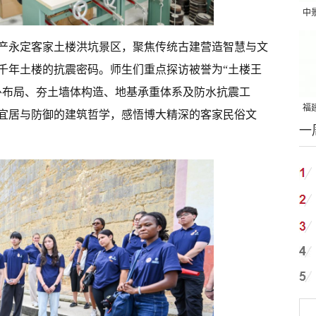
中
吨
产永定客家土楼洪坑景区，聚焦传统古建营造智慧与文
千年土楼的抗震密码。师生们重点探访被誉为“土楼王
卦布局、夯土墙体构造、地基承重体系及防水抗震工
福建
宜居与防御的建筑哲学，感悟博大精深的客家民俗文
一
国