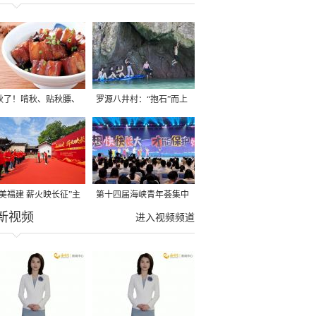
秋了！啃秋、贴秋膘、
罗源八井村：“抱石”而上
秋，福建人这样过才够
→
寻美福建 薪火映长征”主
第十四届海峡青年荟集中
新视频
活动在龙岩长汀启动
阶段活动在福州举行
进入视频频道