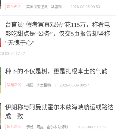
国际新闻
美国民警卫队
华盛顿
|
2026-08-05 09:53
台官员“假考察真观光”花115万，称看电
影吃甜点是“公务”，仅交5页报告却坚称
“无愧于心”
26-08-04 17:47
种下的不仅是树，更是扎根本土的气韵
福建新闻
福建
乡土植物
|
2026-08-06 09:57
伊朗称与阿曼就霍尔木兹海峡航运线路达
成一致
国际新闻
伊朗
阿曼
霍尔木兹海峡
|
2026-08-06 09:59