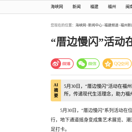
海峡网
新闻
福建
福州
闽
您现在的位置：
海峡网
>
新闻中心
>
福建频道
>
福州新
“厝边慢闪”活动
AI
5月30日，“厝边慢闪”活动在
摘
所，传递现代生活理念，助力福州
要
5月30日，“厝边慢闪”系列活动在
行，地下通道摇身变成集艺术展览、潮
足打卡。