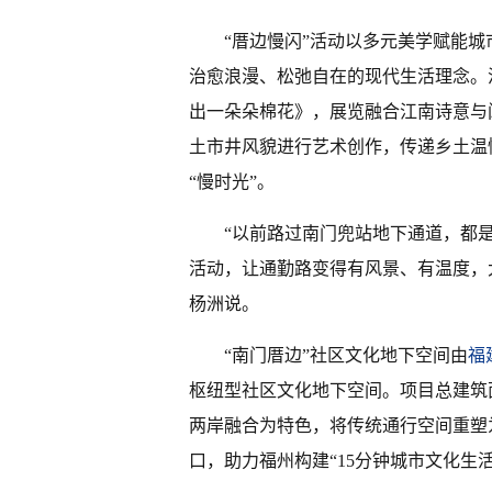
“厝边慢闪”活动以多元美学赋能
治愈浪漫、松弛自在的现代生活理念。
出一朵朵棉花》，展览融合江南诗意与
土市井风貌进行艺术创作，传递乡土温
“慢时光”。
“以前路过南门兜站地下通道，都
活动，让通勤路变得有风景、有温度，
杨洲说。
“南门厝边”社区文化地下空间由
福
枢纽型社区文化地下空间。项目总建筑
两岸融合为特色，将传统通行空间重塑
口，助力福州构建“15分钟城市文化生活