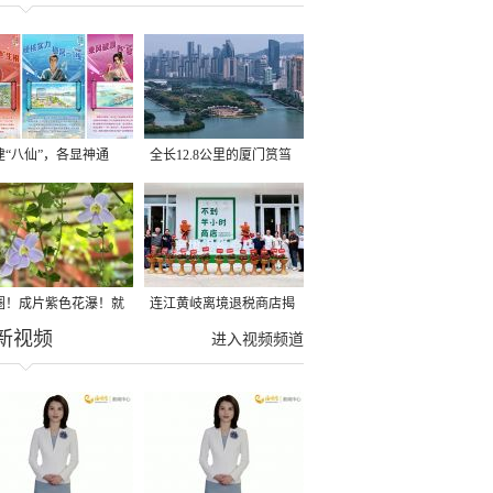
建“八仙”，各显神通
全长12.8公里的厦门筼筜
湖健身步道全线贯通
圈！成片紫色花瀑！就
连江黄岐离境退税商店揭
新视频
光明港公园
牌投用
进入视频频道