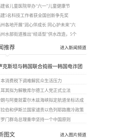
福建省儿童医院举办“六一”儿童健康节
福建5名科技工作者获全国创新争先奖
福州各地开展“润心伴成长 同心护未来”六
福州水部街道推出“经适型”供水改造，5个
闻推荐
进入新闻频道
萨克斯坦与韩国联合捣毁一韩国电诈团
日本消费税下调难解民众生活压力
土耳其拟为解散库尔德工人党正式立法
伊朗与阿曼就霍尔木兹海峡拟定航道坐标达成
阿拉伯和伊斯兰国家谴责以色列耶路撒冷政策
所罗门群岛总理重申坚持一个中国原则
新图文
进入图片频道