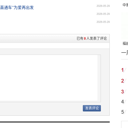
中
2026-05-29
考直通车”为爱再出发
吨
2026-05-29
2026-05-29
已有
0
人发表了评论
福建
一
国