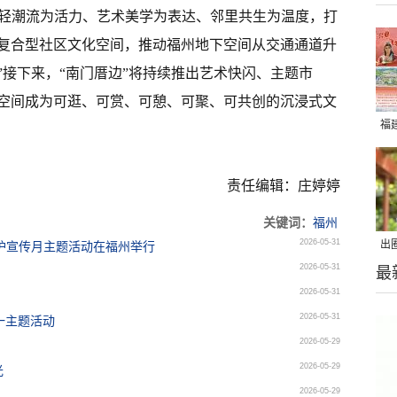
年轻潮流为活力、艺术美学为表达、邻里共生为温度，打
复合型社区文化空间，推动福州地下空间从交通通道升
”接下来，“南门厝边”将持续推出艺术快闪、主题市
空间成为可逛、可赏、可憩、可聚、可共创的沉浸式文
福
责任编辑：庄婷婷
关键词：
福州
2026-05-31
出
保护宣传月主题活动在福州举行
2026-05-31
最
在
2026-05-31
2026-05-31
一主题活动
2026-05-29
2026-05-29
光
2026-05-29