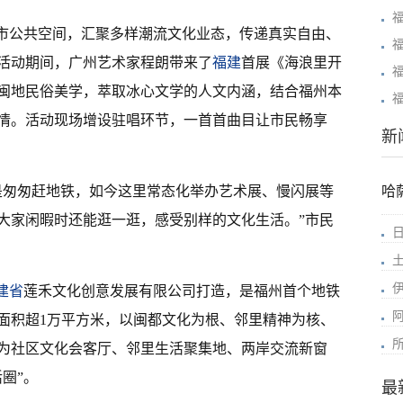
城市公共空间，汇聚多样潮流文化业态，传递真实自由、
活动期间，广州艺术家程朗带来了
福建
首展《海浪里开
闽地民俗美学，萃取冰心文学的人文内涵，结合福州本
情。活动现场增设驻唱环节，一首首曲目让市民畅享
新
是匆匆赶地铁，如今这里常态化举办艺术展、慢闪展等
哈
大家闲暇时还能逛一逛，感受别样的文化生活。”市民
建省
莲禾文化创意发展有限公司打造，是福州首个地铁
面积超1万平方米，以闽都文化为根、邻里精神为核、
为社区文化会客厅、邻里生活聚集地、两岸交流新窗
圈”。
最