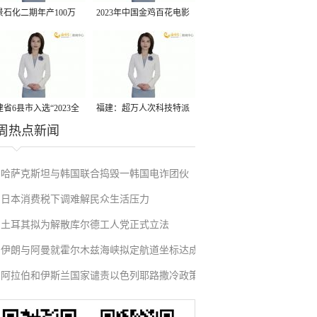
景石化二期年产100万
2023年中国金鸡百花电影
丙烷脱氢项目建成中交
节有福电影巡展31日启动
省6县市入选“2023全
福建：超万人次科技特派
周热点新闻
县域发展潜力百强县”
员一线开展服务
哈萨克斯坦与韩国联合捣毁一韩国电诈团伙
日本消费税下调难解民众生活压力
土耳其拟为解散库尔德工人党正式立法
伊朗与阿曼就霍尔木兹海峡拟定航道坐标达成
阿拉伯和伊斯兰国家谴责以色列耶路撒冷政策
一致