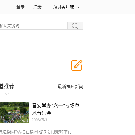
登录
注册
海湃客户端
道推荐
最新福州新闻
晋安举办“六一”专场草
地音乐会
2026-05-31
“厝边慢闪”活动在福州地铁南门兜站举行