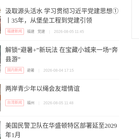
汲取源头活水 学习贯彻习近平党建思想①
丨35年，从堡垒工程到党建引领
福建新闻
福建
党建
|
2026-08-05 11:45
解锁“避暑+”新玩法 在宝藏小城来一场“奔
县游”
国内新闻
避暑
|
2026-08-04 17:15
两岸青少年以绳会友增情谊
台湾新闻
福州
|
2026-08-05 11:48
美国民警卫队在华盛顿特区部署延至2029
年1月