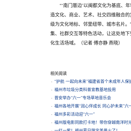
“‘南门厝边’以闽都文化为基底、
造文化、商业、艺术、社交四维融合的
级为文化地标、邻里纽带、城市名片。
集、社群交互等特色活动，让这处地下
化生活场域。（记者 傅亦静 燕晓）
相关阅读
“护航·一起向未来”福建省首个未成年人
福州市垃圾分类科普宣教基地投用
晋安举办“六一”专场草地音乐会
福州各地开展“润心伴成长 同心护未来”六
福州多彩活动迎“六一”
福州版电影同款打卡地！带你穿越南洋时
一红一紫！福州夏日限定美景火了！