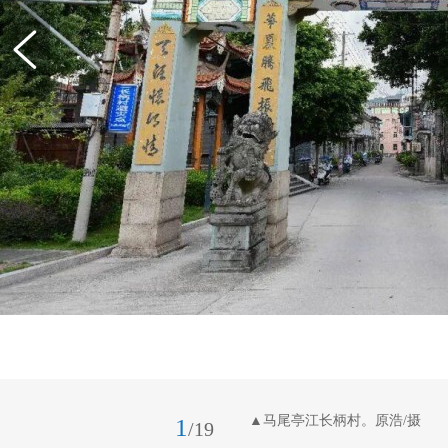
▲马尾亭江长柄村。原浩/摄
1
/19