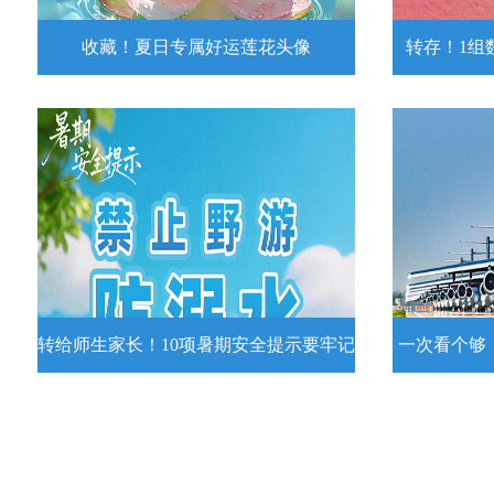
收藏！夏日专属好运莲花头像
转存！1组
收藏！夏日专属好运莲花头像
转存！1组
夏日专属好运莲花头像！
7月15日，
况发布。一
详情
转给师生家长！10项暑期安全提示要牢记
一次看个够
转给师生家长！10项暑期安全提示要
一次看个够
牢记