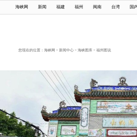
海峡网
新闻
福建
福州
闽南
台湾
国
您现在的位置：
海峡网
>
新闻中心
>
海峡图库
>
福州图说