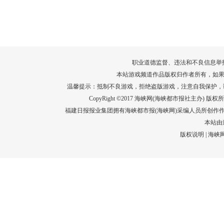
转给师生家长！10项暑期安全提示要牢
运－20即
记！
高清大图带
场面！
详情
职业道德监督、违法和不良信息举报电话：05
本站游戏频道作品版权归作者所有，如果
温馨提示：抵制不良游戏，拒绝盗版游戏，注意自我保护，
CopyRight ©2017 海峡网(海峡都市报社主办) 版权所有
福建日报报业集团拥有海峡都市报(海峡网)采编人员所创作
本站由
版权说明
|
海峡