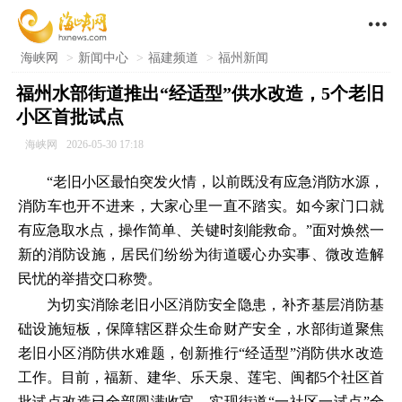

海峡网
>
新闻中心
>
福建频道
>
福州新闻
福州水部街道推出“经适型”供水改造，5个老旧
小区首批试点
海峡网
2026-05-30 17:18
“老旧小区最怕突发火情，以前既没有应急消防水源，
消防车也开不进来，大家心里一直不踏实。如今家门口就
有应急取水点，操作简单、关键时刻能救命。”面对焕然一
新的消防设施，居民们纷纷为街道暖心办实事、微改造解
民忧的举措交口称赞。
为切实消除老旧小区消防安全隐患，补齐基层消防基
础设施短板，保障辖区群众生命财产安全，水部街道聚焦
老旧小区消防供水难题，创新推行“经适型”消防供水改造
工作。目前，福新、建华、乐天泉、莲宅、闽都5个社区首
批试点改造已全部圆满收官，实现街道“一社区一试点”全