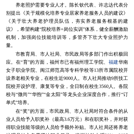
养老照护需要专业人才。陈长钦代表、许志达代表分
别提出《关于规模化培养专业居家养老服务人员的建议》
《关于壮大养老护理员队伍，夯实养老服务根基的建
议》，希望构建“院校培养+岗位实训”体系，健全薪酬激励
机制，加强岗位技能培训等，多管齐下壮大专业照护力
量。
市教育局、市人社局、市民政局等多部门作出积极回
应。在“育”的方面，福州市已有福州理工学院、
福建
华南
女子职业学院、闽江师范高等专科学校等13所市属院校开
设养老相关专业，在校生近9000人。市人社局推动9所技工
院校开设护理、康复等专业，全日制在校生3560人。各院
校与“微尚”“华煦”“金太阳”等龙头企业深度合作，推行“订
单式”培养。
在“奖”的方面，市民政局、市人社局对符合条件的从
业人员给予入职奖补（最高3.6万元）和在职奖补，并对获
得职业技能等级的人员给予额外补贴。市人社局还将养老