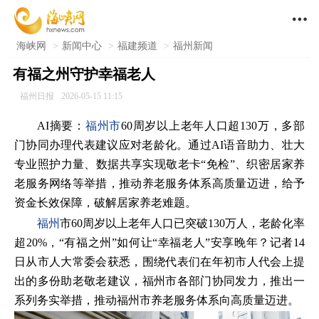

海峡网
>
新闻中心
>
福建频道
>
福州新闻
有福之州守护幸福老人
福州日报
2026-05-15 11:15
AI摘要：
福州市
60周岁以上老年人口超130万，多部
门协同办理代表建议应对老龄化。通过AI语音助力、壮大
专业照护力量、数据共享实现敬老卡“免检”、织密居家养
老服务网络等举措，推动养老服务体系高质量迈进，给予
资金长效保障，破解居家养老难题。
福州
市60周岁以上老年人口已突破130万人，老龄化率
超20%，“有福之州”如何让“幸福老人”安享晚年？记者14
日从市人大常委会获悉，围绕代表们在年初市人代会上提
出的多份助老敬老建议，福州市各部门协同发力，推出一
系列务实举措，推动福州市养老服务体系向高质量迈进。