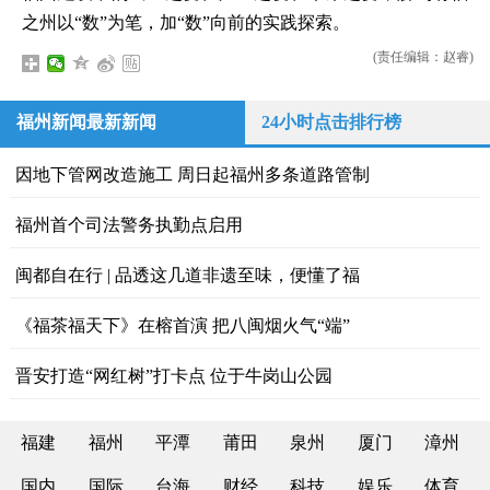
之州以“数”为笔，加“数”向前的实践探索。
(责任编辑：赵睿)
福州新闻最新新闻
24小时点击排行榜
因地下管网改造施工 周日起福州多条道路管制
福州首个司法警务执勤点启用
闽都自在行 | 品透这几道非遗至味，便懂了福
《福茶福天下》在榕首演 把八闽烟火气“端”
晋安打造“网红树”打卡点 位于牛岗山公园
福建
福州
平潭
莆田
泉州
厦门
漳州
国内
国际
台海
财经
科技
娱乐
体育