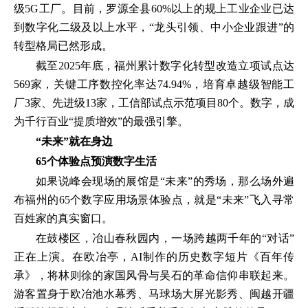
级5G工厂。目前，罗源全县60%以上的规上工业企业已达
到数字化二级及以上水平，“龙头引领、中小企业跟进”的
转型格局已然形成。
截至2025年底，福州累计数字化转型改造立项试点达
569家，关键工序数控化率达74.94%，培育卓越级智能工
厂3家、先进级13家，工信部试点示范项目80个。数字，成
为千行百业“提质增效”的最强引擎。
“未来”就在身边
65个体验点预演数字生活
如果说峰会现场的展馆是“未来”的秀场，那么场外遍
布福州的65个数字应用场景体验点，就是“未来”飞入寻常
百姓家的真实窗口。
在鼓楼区，冶山春秋园内，一场跨越两千年的“对话”
正在上演。在欧冶亭，AI制作的历史数字短片《百年传
承》，将林则徐的家国风骨与吴石的革命信仰串联起来。
游客置身于欧冶池水幕秀、马球场大屏光影秀、闽越开疆