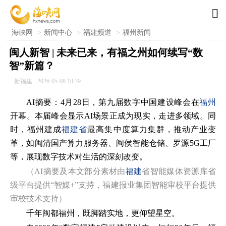

海峡网
>
新闻中心
>
福建频道
>
福州新闻
闽人新智 | 未来已来，有福之州如何续写“数
智”新篇？
新福建
2026-05-08 10:39
AI摘要：4月28日，第九届数字中国建设峰会在
福州
开幕。本届峰会显示AI场景正成为现实，走进多领域。同
时，福州建成
福建省
最高集中度算力集群，推动产业变
革，如闽清国产算力服务器、闽侯智能仓储、罗源5G工厂
等，展现数字技术对生活的深刻改变。
（AI摘要及本文部分素材由
福建
省智能媒体资源库省
级平台提供“智媒+”支持，福建报业集团智能审校平台提供
审校技术支持）
千年闽都福州，既脚踏实地，更仰望星空。