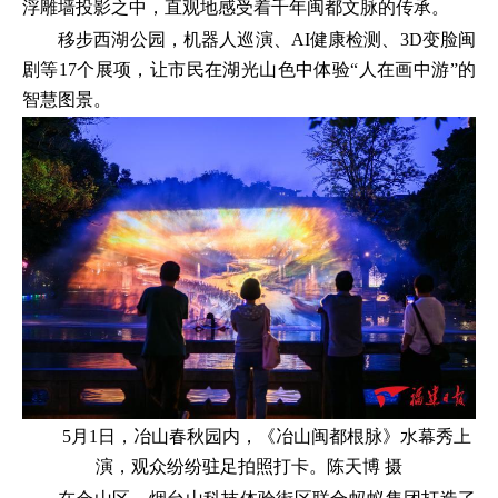
浮雕墙投影之中，直观地感受着千年闽都文脉的传承。
移步西湖公园，机器人巡演、AI健康检测、3D变脸闽
剧等17个展项，让市民在湖光山色中体验“人在画中游”的
智慧图景。
5月1日，冶山春秋园内，《冶山闽都根脉》水幕秀上
演，观众纷纷驻足拍照打卡。陈天博 摄