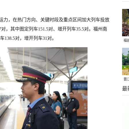
运力，在热门方向、关键时段及重点区间加大列车投放
对，其中图定列车151.5对、增开列车35.5对。福州南
138.5对，增开列车31对。
福
亮
晋
最
千