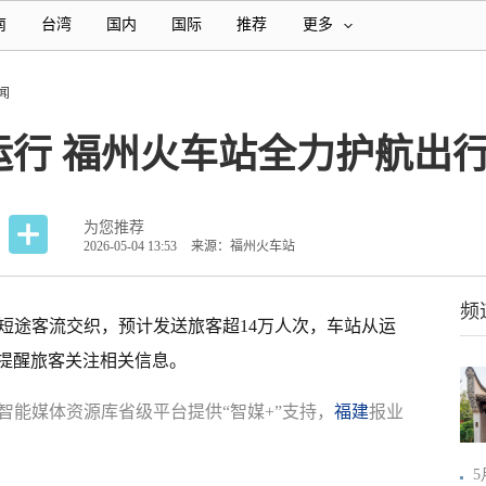
南
台湾
国内
国际
推荐
更多
闻
运行 福州火车站全力护航出
为您推荐
2026-05-04 13:53
来源：福州火车站
频
短途客流交织，预计发送旅客超14万人次，车站从运
提醒旅客关注相关信息。
智能媒体资源库省级平台提供“智媒+”支持，
福建
报业