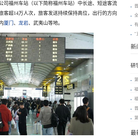
限公司福州车站（以下简称福州车站）中长途、短途客流
旅客超14万人次，旅客发送持续保持高位，出行的方向
内
厦门
、
龙岩
、武夷山等地。
新
研
最