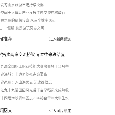
晋安寿山乡旅游市场持续火爆
全空间无人体系产业发展主题交流在榕举行
有福之州的绿茵传奇 从三个数字说起
“五一”假期 赏景游玩莫忘文明
闻推荐
进入新闻频道
学搭建两岸交流桥梁 青春往来联结厦
第九届全国职工职业技能大赛决赛将于11月举
福建连城：非遗奇妙夜点亮夏夜
福建泉州：入山避暑去 清凉好惬意
晋江九十九溪田园风光带千亩早稻迎来成熟收
第十四届海峡青年荟之2026榕台青年大学生水
新图文
进入图片频道