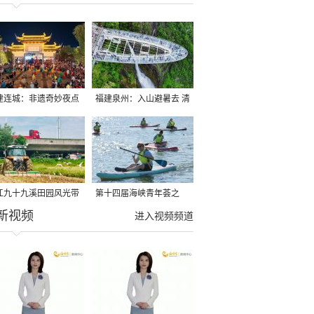
建连城：非遗奇妙夜点
福建泉州：入山避暑去 清
夏夜
凉好惬意
江九十九溪田园风光带
第十四届海峡青年荟之
新视频
亩早稻迎来成熟收割季
2026榕台青年大学生水上
进入视频频道
运动交流营