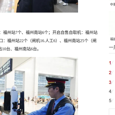
中
吨
：福州站7个、福州南站6个；开启自售自取机：福州站
福建
口：福州站22个（闸机16.人工6）、福州南站25个（闸
一
国
站10台、福州南站6台。