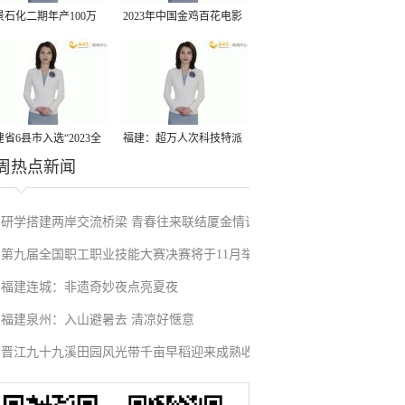
景石化二期年产100万
2023年中国金鸡百花电影
丙烷脱氢项目建成中交
节有福电影巡展31日启动
省6县市入选“2023全
福建：超万人次科技特派
周热点新闻
县域发展潜力百强县”
员一线开展服务
研学搭建两岸交流桥梁 青春往来联结厦金情谊
第九届全国职工职业技能大赛决赛将于11月举
福建连城：非遗奇妙夜点亮夏夜
行
福建泉州：入山避暑去 清凉好惬意
晋江九十九溪田园风光带千亩早稻迎来成熟收
割季