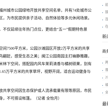
年福州城市公园绿地开放共享空间名单，共有74处城市公
区，为市民提供亲子活动、自然体验等多元休闲场景。
，不仅延续往年热门点位，更结合“五一”假期特色景
新
间7500平方米，公园沙滩园区开放2万平方米的共享
商
鸟翩跹，感受生态之美；闽江公园南园主打幽静雅趣，
方米林下空间，搭配园内风车茉莉清香与橘树硕果，别有
.65万平方米的共享草坪，视野开阔，适合运动健身与
2
放共享空间因生态保护或人流承载量有限等原因，市民
身，不可搭设帐篷。（记者 全怡月）
最