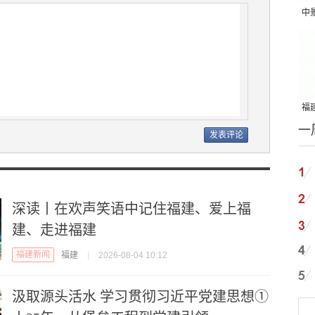
中
吨
福建
一
国
深读丨在欢声笑语中记住福建、爱上福
建、走进福建
福建新闻
福建
|
2026-08-04 10:12
汲取源头活水 学习贯彻习近平党建思想①