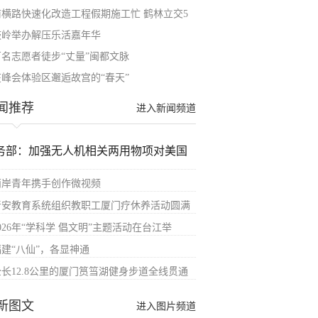
前横路快速化改造工程假期施工忙 鹤林立交5
鼓岭举办解压乐活嘉年华
百名志愿者徒步“丈量”闽都文脉
在峰会体验区邂逅故宫的“春天”
闻推荐
进入新闻频道
务部：加强无人机相关两用物项对美国
两岸青年携手创作微视频
晋安教育系统组织教职工厦门疗休养活动圆满
026年“学科学 倡文明”主题活动在台江举
福建“八仙”，各显神通
全长12.8公里的厦门筼筜湖健身步道全线贯通
新图文
进入图片频道