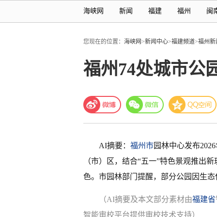
海峡网
新闻
福建
福州
闽
您现在的位置：
海峡网
>
新闻中心
>
福建频道
>
福州新
福州74处城市公
AI摘要：
福州市
园林中心发布2026
（市）区，结合“五一”特色景观推出
色。市园林部门提醒，部分公园因生态
（AI摘要及本文部分素材由
福建省
智能审校平台提供审校技术支持）