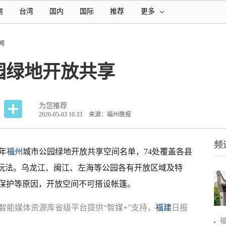
南
台湾
国内
国际
推荐
更多
闻
园绿地开放共享
为您推荐
2026-05-03 10:33
来源：福州晚报
频
年
福州
城市公园绿地开放共享空间名单，74处覆盖各县
新玩法。乌龙江、闽江、左海等公园各有开放区域及特
保护等原因，开放空间不可搭设帐篷。
智能媒体资源库省级平台提供“智媒+”支持，
福建
日报