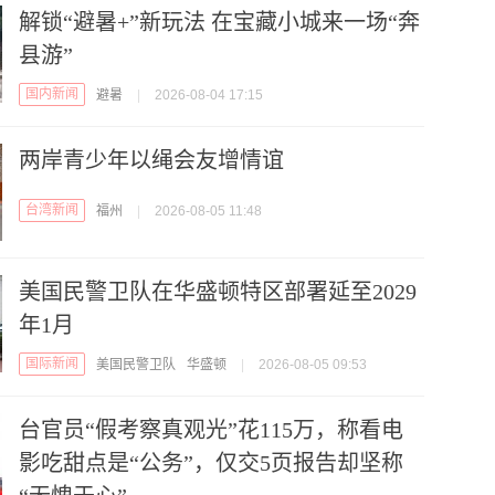
解锁“避暑+”新玩法 在宝藏小城来一场“奔
县游”
国内新闻
避暑
|
2026-08-04 17:15
两岸青少年以绳会友增情谊
台湾新闻
福州
|
2026-08-05 11:48
美国民警卫队在华盛顿特区部署延至2029
年1月
国际新闻
美国民警卫队
华盛顿
|
2026-08-05 09:53
台官员“假考察真观光”花115万，称看电
影吃甜点是“公务”，仅交5页报告却坚称