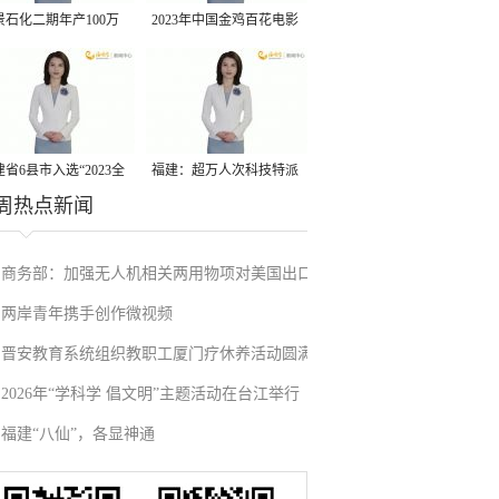
景石化二期年产100万
2023年中国金鸡百花电影
丙烷脱氢项目建成中交
节有福电影巡展31日启动
省6县市入选“2023全
福建：超万人次科技特派
周热点新闻
县域发展潜力百强县”
员一线开展服务
商务部：加强无人机相关两用物项对美国出口
两岸青年携手创作微视频
管制
晋安教育系统组织教职工厦门疗休养活动圆满
2026年“学科学 倡文明”主题活动在台江举行
举行
福建“八仙”，各显神通