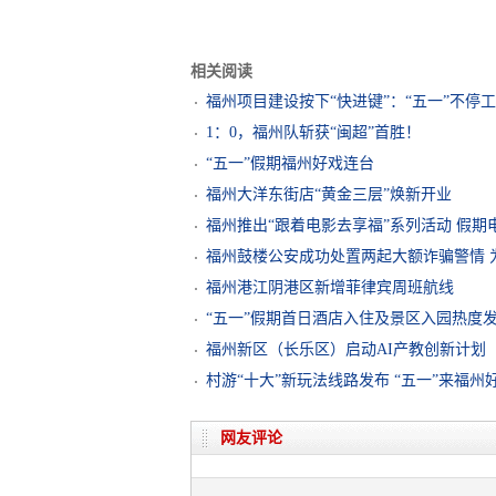
相关阅读
福州项目建设按下“快进键”：“五一”不停工
1：0，福州队斩获“闽超”首胜！
“五一”假期福州好戏连台
福州大洋东街店“黄金三层”焕新开业
福州推出“跟着电影去享福”系列活动 假
福州鼓楼公安成功处置两起大额诈骗警情 为
福州港江阴港区新增菲律宾周班航线
“五一”假期首日酒店入住及景区入园热度
福州新区（长乐区）启动AI产教创新计划
村游“十大”新玩法线路发布 “五一”来福州
网友评论