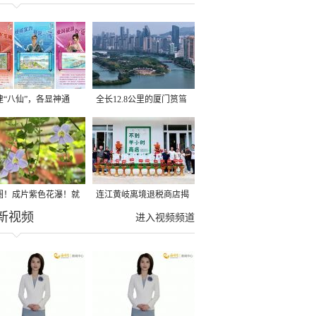
建“八仙”，各显神通
全长12.8公里的厦门筼筜
湖健身步道全线贯通
圈！成片紫色花瀑！就
连江黄岐离境退税商店揭
新视频
光明港公园
牌投用
进入视频频道