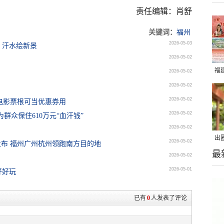
责任编辑：肖舒
关键词：
福州
2026-05-03
 汗水绘新景
2026-05-02
福
2026-05-02
2026-05-02
2026-05-02
期电影票根可当优惠券用
2026-05-02
群众保住610万元“血汗钱”
2026-05-02
出
2026-05-02
发布 福州广州杭州领跑南方目的地
最
在
2026-05-02
2026-05-01
好好玩
已有
0
人发表了评论