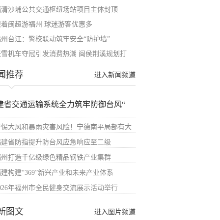
福清沙埔公共交通枢纽场站项目主体封顶
跟着闽超游福州 球迷游客优惠多
福州台江：警校联动筑牢安全“防护墙”
张雪机车夺冠引发消费热潮 闽侯荆溪规划打
闻推荐
进入新闻频道
建省交通运输系统全力筑牢防御台风“
警惕大风和暴雨灾害风险！宁德南平局部有大
福建省防指提升防台风应急响应至二级
福州打造千亿级绿色精品钢铁产业集群
福建构建“369”新兴产业和未来产业体系
2026年福州市全民健身交流展示活动举行
新图文
进入图片频道