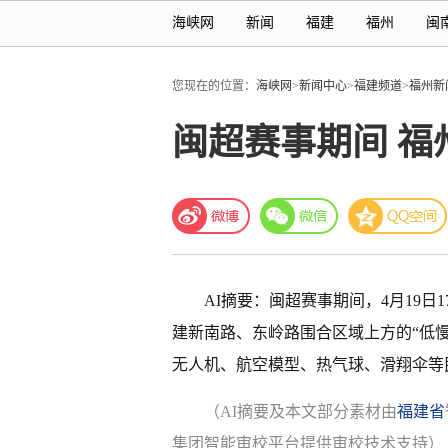
海峡网
新闻
福建
福州
闽
您现在的位置：
海峡网
>
新闻中心
>
福建频道
>
福州新
闽超赛事期间 
AI摘要：闽超赛事期间，4月19日
建新南路、东岭路围合区域上方的“低
无人机、航空模型、热气球、滑翔伞等
（AI摘要及本文部分素材由
福建省
集团智能审校平台提供审校技术支持）