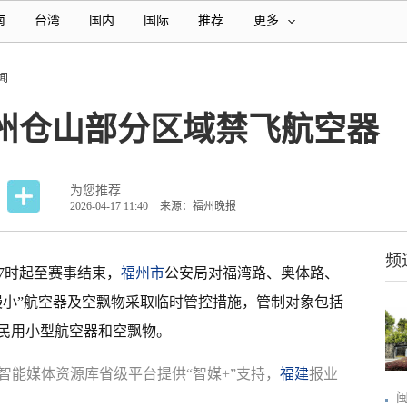
南
台湾
国内
国际
推荐
更多
闻
福州仓山部分区域禁飞航空器
为您推荐
2026-04-17 11:40
来源：福州晚报
频
17时起至赛事结束，
福州市
公安局对福湾路、奥体路、
慢小”航空器及空飘物采取临时管控措施，管制对象包括
民用小型航空器和空飘物。
智能媒体资源库省级平台提供“智媒+”支持，
福建
报业