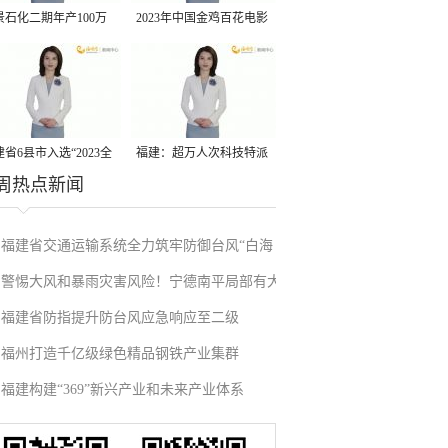
景石化二期年产100万
2023年中国金鸡百花电影
丙烷脱氢项目建成中交
节有福电影巡展31日启动
省6县市入选“2023全
福建：超万人次科技特派
周热点新闻
县域发展潜力百强县”
员一线开展服务
福建省交通运输系统全力筑牢防御台风“白海
警惕大风和暴雨灾害风险！宁德南平局部有大
豚”防线
福建省防指提升防台风应急响应至二级
暴雨
福州打造千亿级绿色精品钢铁产业集群
福建构建“369”新兴产业和未来产业体系