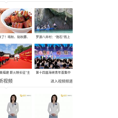
秋了！啃秋、贴秋膘、
罗源八井村：“抱石”而上
秋，福建人这样过才够
→
寻美福建 薪火映长征”主
第十四届海峡青年荟集中
新视频
活动在龙岩长汀启动
阶段活动在福州举行
进入视频频道