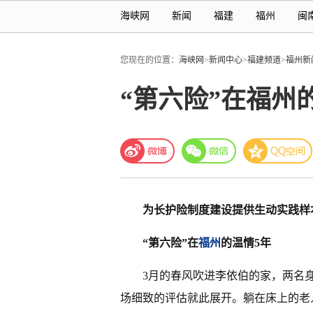
海峡网
新闻
福建
福州
闽
您现在的位置：
海峡网
>
新闻中心
>
福建频道
>
福州新
“第六险”在福州
为长护险制度建设提供生动实践样
“第六险”在
福州
的温情5年
3月的春风吹进李依伯的家，两名
场细致的评估就此展开。躺在床上的老