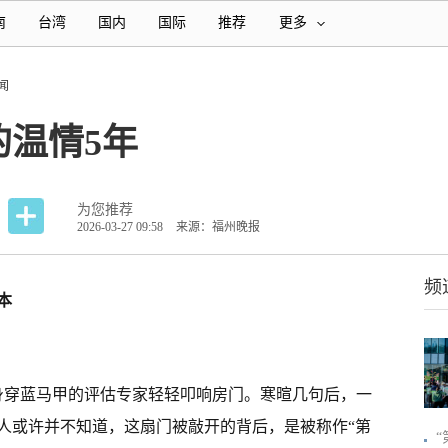
南
台湾
国内
国际
推荐
更多
闻
的温情5年
为您推荐
2026-03-27 09:58
来源：福州晚报
频
本
身穿蓝马甲的评估专家轻轻叩响房门。寒暄几句后，一
人或许并不知道，这扇门被敲开的背后，是被称作“第