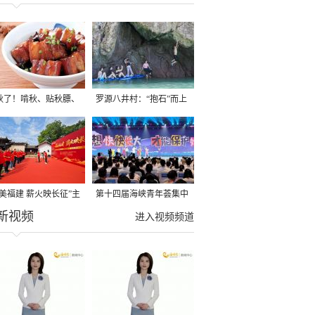
秋了！啃秋、贴秋膘、
罗源八井村：“抱石”而上
秋，福建人这样过才够
→
寻美福建 薪火映长征”主
第十四届海峡青年荟集中
新视频
活动在龙岩长汀启动
阶段活动在福州举行
进入视频频道