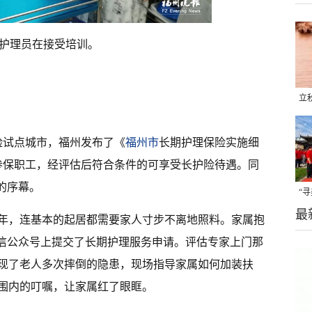
护理员在接受培训。
立
晒
味
护险试点城市，福州发布了《
福州市
长期护理保险实施细
参保职工，经评估后符合条件的可享受长护险待遇。同
的序幕。
“
最
题
年，连基本的起居都需要家人寸步不离地照料。家属抱
微信公众号上提交了长期护理服务申请。评估专家上门那
现了老人多次摔倒的隐患，现场指导家属如何加装扶
围内的叮嘱，让家属红了眼眶。