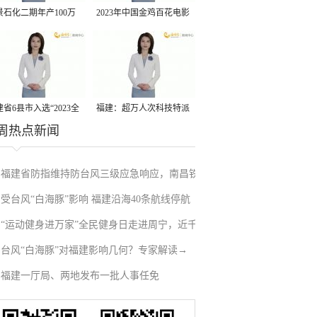
景石化二期年产100万
2023年中国金鸡百花电影
丙烷脱氢项目建成中交
节有福电影巡展31日启动
省6县市入选“2023全
福建：超万人次科技特派
周热点新闻
县域发展潜力百强县”
员一线开展服务
福建省防指维持防台风三级应急响应，南昌铁
受台风“白海豚”影响 福建沿海40条航线停航
路停运部分旅客列车→
“运动健身进万家”全民健身日走进周宁，近千
台风“白海豚”对福建影响几何？专家解读→
人徒步云端
福建一厅局、两地发布一批人事任免