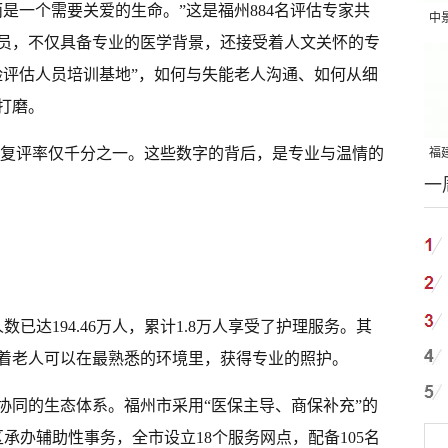
是一个需要关爱的生命。”这是福州884名评估专家共
中
员，不仅具备专业的医学背景，还接受着人文关怀的专
吨
险评估人员培训基地”，如何与失能老人沟通、如何从细
打磨。
估，复评率仅千分之一。这些数字的背后，是专业与温情的
福建
一
国
数已达194.46万人，累计1.8万人享受了护理服务。其
着老人可以在最熟悉的环境里，获得专业的照护。
协同的生态体系。福州市采用“医保主导、商保补充”的
承办辅助性事务，全市设立18个服务网点，配备105名