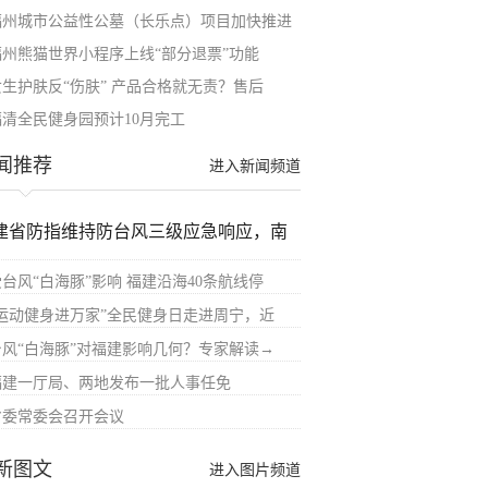
福州城市公益性公墓（长乐点）项目加快推进
福州熊猫世界小程序上线“部分退票”功能
女生护肤反“伤肤” 产品合格就无责？售后
福清全民健身园预计10月完工
闻推荐
进入新闻频道
建省防指维持防台风三级应急响应，南
受台风“白海豚”影响 福建沿海40条航线停
“运动健身进万家”全民健身日走进周宁，近
台风“白海豚”对福建影响几何？专家解读→
福建一厅局、两地发布一批人事任免
省委常委会召开会议
新图文
进入图片频道