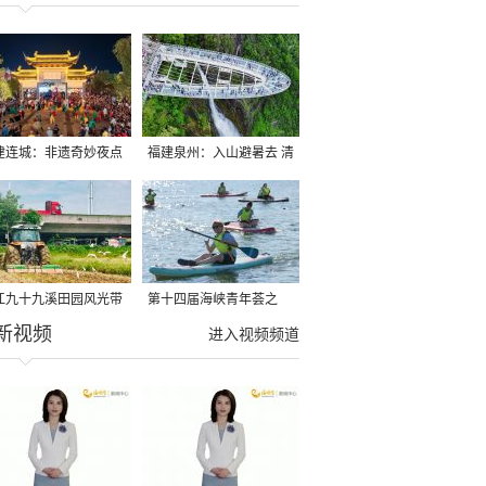
建连城：非遗奇妙夜点
福建泉州：入山避暑去 清
夏夜
凉好惬意
江九十九溪田园风光带
第十四届海峡青年荟之
新视频
亩早稻迎来成熟收割季
2026榕台青年大学生水上
进入视频频道
运动交流营