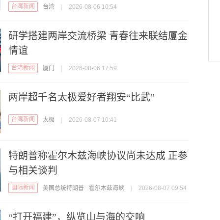
台湾新闻
台湾
|
2026-08-06 10:54
研学搭建两岸交流桥梁 青春往来联结厦金
情谊
台湾新闻
厦门
|
2026-08-06 17:59
两岸超千名太极爱好者翔安“比武”
台湾新闻
太极
|
2026-08-07 10:41
特朗普称霍尔木兹海峡协议尚未达成 正参
与相关谈判
国际新闻
美国总统特朗普
霍尔木兹海峡
|
2026-08-07 09:54
“打开福建”，纵览山与海的交响