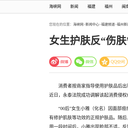
海峡网
新闻
福建
福州
闽
您现在的位置：
海峡网
>
新闻中心
>
福建频道
>
福州新
女生护肤反“伤肤
消费者按商家指导使用护肤品后出
近日，永泰法院成功调解该起消费侵权
“00后”女生小雅（化名）因面部
有修护肌肤等功效的正规护肤品。随后，
用一段时间后，小雅出现脸部不适，反