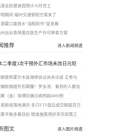
福清全民健身园预计10月完工
清明期间 福州交通管制方案来了
罗源霍口畲族乡“油稻轮作”促发展
福州出台食用蛋白肽生产许可审查方案
闻推荐
进入新闻频道
本二季度3次干预外汇市场未改日元贬
特朗普称霍尔木兹海峡协议尚未达成 正参与
荣耀新旗舰外形颠覆！罗永浩：看到的人都会
刚果（金）埃博拉确诊病例超4000例
交易新规落地满月 多只ETF盘后成交额超百万
统筹平衡多重目标 精准施策用好货币政策工
新图文
进入图片频道