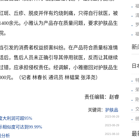
红斑、丘疹、脱皮并伴有灼烧刺痛，只得自行就医，被
400余元。小雅认为产品存在质量问题，要求护肤品生
院。
新
当引发的消费者权益损害纠纷。在产品符合质量标准情
适后，售后人员未正确引导其停用就医，反而让其继续
日
过错，应承担侵权责任。经调解，小雅撤回对护肤品生
00元。（记者 林春长 通讯员 林韫棠 张泽尧）
责任编辑：赵睿
关键词：
护肤品
2023-06-29
度大利润可超95%
2023-06-29
相似度可达到99.99%
最
2021-08-10
局分析