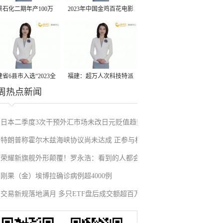
景石化二期年产100万
2023年中国金鸡百花电影
丙烷脱氢项目建成中交
节有福电影巡展31日启动
省6县市入选“2023全
福建：超万人次科技特派
周热点新闻
县域发展潜力百强县”
员一线开展服务
日本二季度3次干预外汇市场未改日元贬值趋势
特朗普称霍尔木兹海峡协议尚未达成 正参与相
荣耀新旗舰外形颠覆！罗永浩：看到的人都会
关谈判
刚果（金）埃博拉确诊病例超4000例
吃惊
交易新规落地满月 多只ETF盘后成交额超百万
元