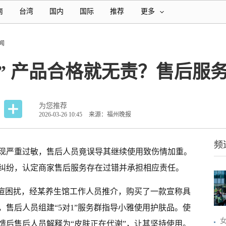
南
台湾
国内
国际
推荐
更多
闻
” 产品合格就无责？售后服
为您推荐
2026-03-26 10:45
来源：福州晚报
频
现严重过敏，售后人员竟误导其继续使用致伤情加重。
纠纷，认定商家售后服务存在过错并承担相应责任。
痘痘困扰，经某养生馆工作人员推介，购买了一款宣称具
售后人员组建“5对1”服务群指导小雅使用护肤品。使
馈后售后人员解释为“皮肤正在代谢”，让其坚持使用。