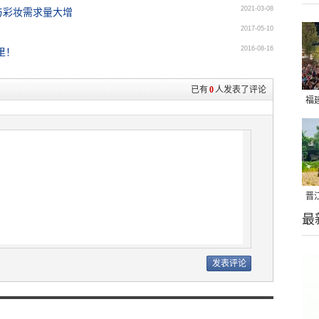
2021-03-08
与彩妆需求量大增
2017-05-10
2016-08-16
里！
已有
0
人发表了评论
福
亮
晋
最
千