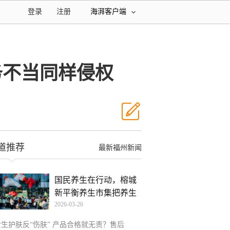
登录
注册
海湃客户端
务不当同样侵权
道推荐
最新福州新闻
国民养生在行动，榕城
新平衡养生市集把养生
2026-03-26
逛
女生护肤反“伤肤” 产品合格就无责？售后