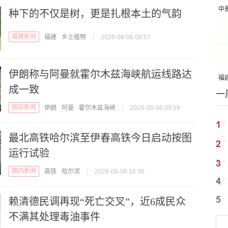
中
种下的不仅是树，更是扎根本土的气韵
吨
福建新闻
福建
乡土植物
|
2026-08-06 09:57
伊朗称与阿曼就霍尔木兹海峡航运线路达
福建
成一致
一
国
国际新闻
伊朗
阿曼
霍尔木兹海峡
|
2026-08-06 09:59
最北高铁哈尔滨至伊春高铁今日启动按图
运行试验
国内新闻
高铁
哈尔滨
|
2026-08-06 16:36
赖清德民调再现“死亡交叉”，近6成民众
不满其处理毒油事件