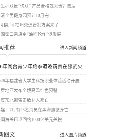
女生护肤反“伤肤” 产品合格就无责？售后
福清全民健身园预计10月完工
清明期间 福州交通管制方案来了
罗源霍口畲族乡“油稻轮作”促发展
闻推荐
进入新闻频道
026年闽台青少年跆拳道邀请赛在邵武火
2026年福建省大学生科技职业体验活动开展
克罗地亚发布全境高温红色预警
印度东北部雷击致14人死亡
英媒：7月有23名海员在黑海遭袭身亡
美国海关已退回约1000亿美元关税
新图文
进入图片频道