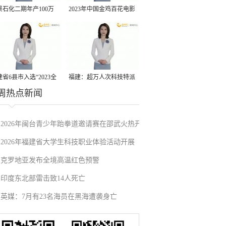
景石化二期年产100万
2023年中国金鸡百花电影
丙烷脱氢项目建成中交
节有福电影巡展31日启动
省6县市入选“2023全
福建：超万人次科技特派
周热点新闻
县域发展潜力百强县”
员一线开展服务
2026年闽台青少年跆拳道邀请赛在邵武火热开
2026年福建省大学生科技职业体验活动开展
赛
克罗地亚发布全境高温红色预警
印度东北部雷击致14人死亡
英媒：7月有23名海员在黑海遭袭身亡