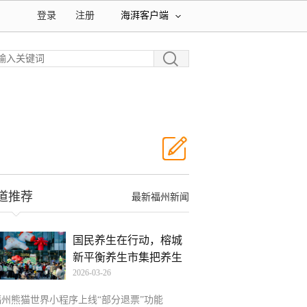
登录
注册
海湃客户端
道推荐
最新福州新闻
国民养生在行动，榕城
新平衡养生市集把养生
2026-03-26
逛
福州熊猫世界小程序上线“部分退票”功能