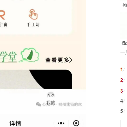
中
吨
福建
一
国