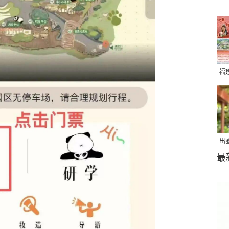
福
出
最
在