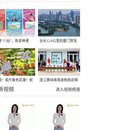
建“八仙”，各显神通
全长12.8公里的厦门筼筜
湖健身步道全线贯通
圈！成片紫色花瀑！就
连江黄岐离境退税商店揭
新视频
光明港公园
牌投用
进入视频频道