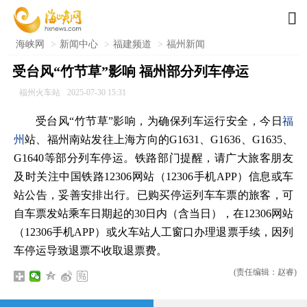

海峡网
>
新闻中心
>
福建频道
>
福州新闻
受台风“竹节草”影响 福州部分列车停运
福州火车站
2025-07-30 15:31
受台风“竹节草”影响，为确保列车运行安全，今日
福
州
站、福州南站发往上海方向的G1631、G1636、G1635、
G1640等部分列车停运。铁路部门提醒，请广大旅客朋友
及时关注中国铁路12306网站（12306手机APP）信息或车
站公告，妥善安排出行。已购买停运列车车票的旅客，可
自车票发站乘车日期起的30日内（含当日），在12306网站
（12306手机APP）或火车站人工窗口办理退票手续，因列
车停运导致退票不收取退票费。
(责任编辑：赵睿)