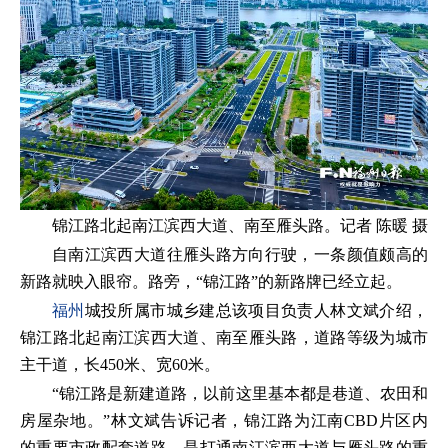
锦江路北起南江滨西大道、南至雁头路。记者 陈暖 摄
自南江滨西大道往雁头路方向行驶，一条颜值颇高的
新路就映入眼帘。路旁，“锦江路”的新路牌已经立起。
福州
城投所属市城乡建总该项目负责人林文斌介绍，
锦江路北起南江滨西大道、南至雁头路，道路等级为城市
主干道，长450米、宽60米。
“锦江路是新建道路，以前这里基本都是巷道、农田和
房屋杂地。”林文斌告诉记者，锦江路为江南CBD片区内
的重要市政配套道路，是打通南江滨西大道与雁头路的重