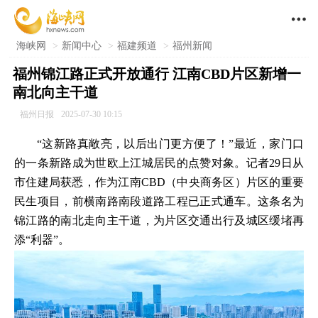

海峡网
>
新闻中心
>
福建频道
>
福州新闻
福州锦江路正式开放通行 江南CBD片区新增一
南北向主干道
福州日报
2025-07-30 10:15
“这新路真敞亮，以后出门更方便了！”最近，家门口
的一条新路成为世欧上江城居民的点赞对象。记者29日从
市住建局获悉，作为江南CBD（中央商务区）片区的重要
民生项目，前横南路南段道路工程已正式通车。这条名为
锦江路的南北走向主干道，为片区交通出行及城区缓堵再
添“利器”。