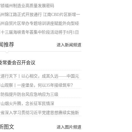
解锁福州制造业高质量发展密码
福州锦江路正式开放通行 江南CBD片区新增一
福州自贸片区举办专题培训讲座赋能外向型经
第十三届海峡青年荟集中阶段活动将于8月1日
闻推荐
进入新闻频道
委常委会召开会议
大道行天下丨以心相交，成其久远——中国元
屏山观察丨一座堡垒，何以35年接续筑牢？
省防指提升防台风应急响应为三级
青山烟火升腾，念长征军民情深
全省深入学习贯彻习近平党建思想赓续实施新
新图文
进入图片频道