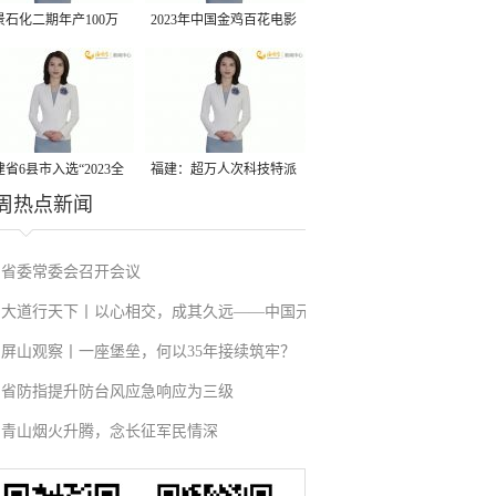
景石化二期年产100万
2023年中国金鸡百花电影
丙烷脱氢项目建成中交
节有福电影巡展31日启动
省6县市入选“2023全
福建：超万人次科技特派
周热点新闻
县域发展潜力百强县”
员一线开展服务
省委常委会召开会议
大道行天下丨以心相交，成其久远——中国元
屏山观察丨一座堡垒，何以35年接续筑牢？
首外交的世界情怀与大国气派
省防指提升防台风应急响应为三级
青山烟火升腾，念长征军民情深