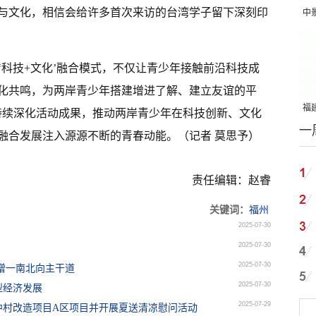
与文化，相信会给许多首次来访的台湾学子留下深刻印
中
吨
级‘科技+文化’融合模式，不仅让青少年接触前沿科技成
化共鸣，为两岸青少年搭建增进了解、建立友谊的平
福建
持续深化活动成果，推动两岸青少年在科技创新、文化
一
国
融合发展注入源源不断的青春动能。（记者 莫思予）
责任编辑：赵睿
关键词：
福州
2025-07-30
2025-07-30
2025-07-30
新增一南北向主干道
2025-07-30
型经济发展
2025-07-29
中村改造项目A区项目并开展夏送清凉慰问活动