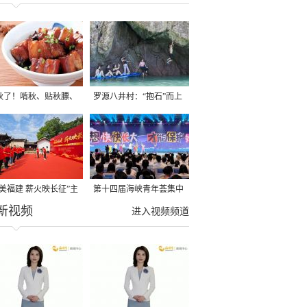
秋了！啃秋、贴秋膘、
罗源八井村：“抱石”而上
秋，福建人这样过才够
→
寻美福建 薪火映长征”主
第十四届海峡青年荟集中
新视频
活动在龙岩长汀启动
阶段活动在福州举行
进入视频频道