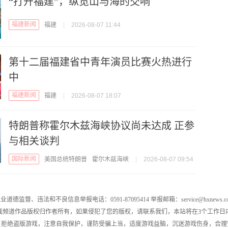
“打开福建”，纵览山与海的交响
福建新闻
福建
|
2026-08-07 11:44
第十二届福建省中青年演员比赛火热进行
中
福建新闻
福建
|
2026-08-07 18:07
特朗普称霍尔木兹海峡协议尚未达成 正参
与相关谈判
国际新闻
美国总统特朗普
霍尔木兹海峡
|
2026-08-07 09:54
业道德监督、违法和不良信息举报电话：0591-87095414 举报邮箱：service@hxnews.c
戏频道作品版权归作者所有，如果侵犯了您的版权，请联系我们，本站将在3个工作日
，拒绝盗版游戏，注意自我保护，谨防受骗上当，适度游戏益脑，沉迷游戏伤身，合理