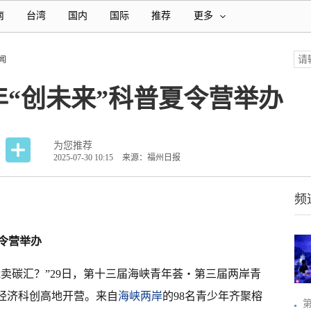
南
台湾
国内
国际
推荐
更多
闻
“创未来”科普夏令营举办
为您推荐
2025-07-30 10:15
来源：福州日报
频
令营举办
能卖碳汇？”29日，第十三届海峡青年荟・第三届两岸青
洋经济科创高地开营。来自
海峡两岸
的98名青少年齐聚榕