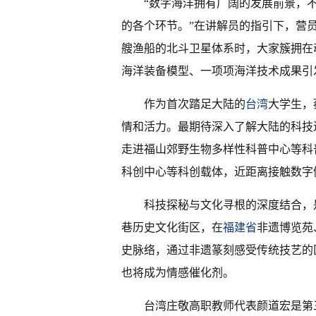
“数字海洋拥有广阔的发展前景，
的各个环节。”在讲解员的指引下，营
艘渔船的北斗卫星体系时，大家簇拥在
海洋装备模型、一项项海洋技术成果引
作为首次踏足大陆的
台湾
大学生，
情和活力。最期待深入了解大陆的科技
走进福山郊野生物多样性科普中心等科
科创中心等科创载体，近距离接触数字
科技探秘与文化寻根的深度结合，
巷历史文化街区，在
福建省
非遗博览苑
史脉络，通过非遗篆刻感受传统技艺的
也将成为情感催化剂。
台湾庄敬高职教师代表颜道宏是第