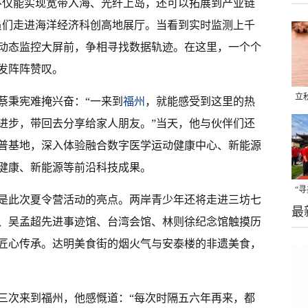
不仅能实现宽带入海、光纤上岛，还可以拓展到产业链
员们走进海洋经济科创高地展厅。当看到实时监测上千
动态监控大屏前，争相寻找数据轨迹。在这里，一个个
发阵阵赞叹。
立
蔡秉宪难掩兴奋：“一来到
福州
，就能感受到这里的热
晒
进步，带回去分享给家人朋友。”当天，他与伙伴们还
味
普基地，深入体验融合数字医学运动健康中心、新能源
健康、新能源等前沿科技成果。
“
是此次夏令营活动的亮点。两岸青少年还将走进三坊七
最
题
、吴孟超先进事迹馆、台湾会馆、林则徐纪念馆触摸历
匠心传承。达明美食街的烟火气与安泰楼的非遗美食，
三次来到福州，他感慨道：“每次时隔五六年再来，都