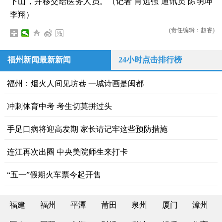
下山，并移交给医务人员。（记者 肖远强 通讯员 陈明坤
李翔）
(责任编辑：赵睿)
福州新闻最新新闻
24小时点击排行榜
福州：烟火人间见坊巷 一城诗画是闽都
冲刺体育中考 考生切莫拼过头
手足口病将迎高发期 家长请记牢这些预防措施
连江再次出圈 中央美院师生来打卡
“五一”假期火车票今起开售
福建
福州
平潭
莆田
泉州
厦门
漳州