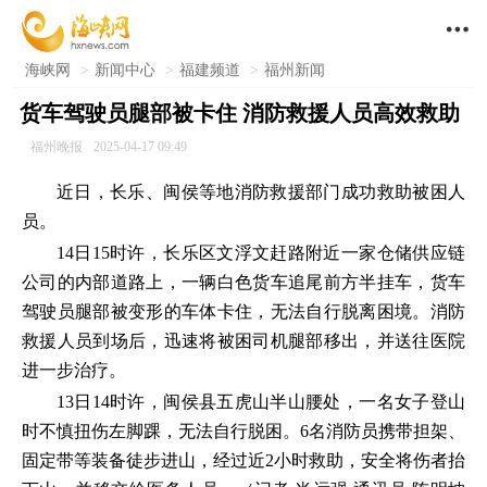

海峡网
>
新闻中心
>
福建频道
>
福州新闻
货车驾驶员腿部被卡住 消防救援人员高效救助
福州晚报
2025-04-17 09:49
近日，长乐、闽侯等地消防救援部门成功救助被困人
员。
14日15时许，长乐区文浮文赶路附近一家仓储供应链
公司的内部道路上，一辆白色货车追尾前方半挂车，货车
驾驶员腿部被变形的车体卡住，无法自行脱离困境。消防
救援人员到场后，迅速将被困司机腿部移出，并送往医院
进一步治疗。
13日14时许，闽侯县五虎山半山腰处，一名女子登山
时不慎扭伤左脚踝，无法自行脱困。6名消防员携带担架、
固定带等装备徒步进山，经过近2小时救助，安全将伤者抬