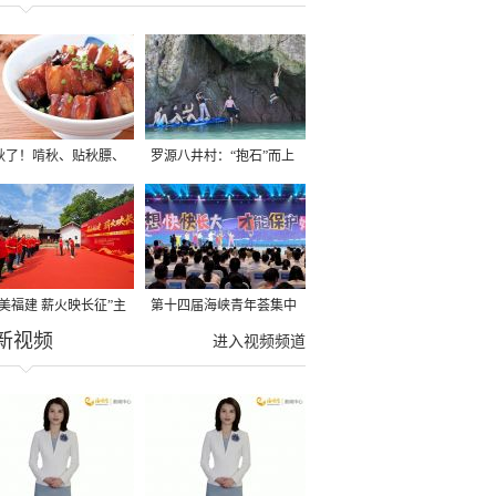
秋了！啃秋、贴秋膘、
罗源八井村：“抱石”而上
秋，福建人这样过才够
→
寻美福建 薪火映长征”主
第十四届海峡青年荟集中
新视频
活动在龙岩长汀启动
阶段活动在福州举行
进入视频频道