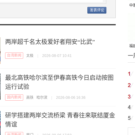
中
吨
两岸超千名太极爱好者翔安“比武”
福建
一
国
台湾新闻
太极
|
2026-08-07 10:41
最北高铁哈尔滨至伊春高铁今日启动按图
运行试验
国内新闻
高铁
哈尔滨
|
2026-08-06 16:36
研学搭建两岸交流桥梁 青春往来联结厦金
情谊