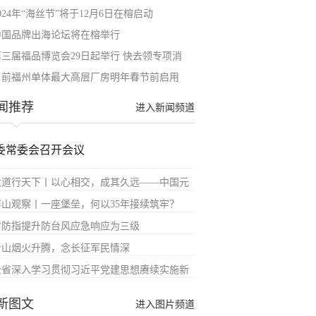
024年“海丝节”将于12月6日在榕启动
中国品牌出海论坛将在榕举行
第三届福品博览会29日起举行 快去领专项消
目前福州单体最大高层厂房明年春节前启用
闻推荐
进入新闻频道
委常委会召开会议
大道行天下丨以心相交，成其久远——中国元
屏山观察丨一座堡垒，何以35年接续筑牢？
省防指提升防台风应急响应为三级
青山烟火升腾，念长征军民情深
全省深入学习贯彻习近平党建思想赓续实施新
新图文
进入图片频道