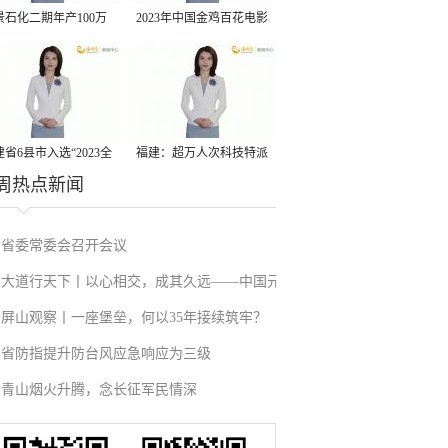
景石化二期年产100万
2023年中国金鸡百花电影
丙烷脱氢项目建成中交
节有福电影巡展31日启动
省6县市入选“2023全
福建：超万人次科技特派
周热点新闻
县域发展潜力百强县”
员一线开展服务
省委常委会召开会议
大道行天下丨以心相交，成其久远——中国元
屏山观察丨一座堡垒，何以35年接续筑牢？
首外交的世界情怀与大国气派
省防指提升防台风应急响应为三级
青山烟火升腾，念长征军民情深