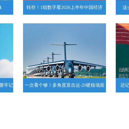
像
转存！1组数字看2026上半年中国经济
这
头像
转存！1组数字看2026上半年中国经
这么
济
近
壁
7月15日，2026年上半年国民经济运行情
练
况发布。一组数字带你了解！
详情
示要牢记
一次看个够！多角度直击运-20硬核场面
还
提示要
一次看个够！多角度直击运-20硬核
还记
场面
20
为1
要牢
运－20即将迎来列装空军十周年，一组