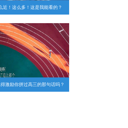
么近！这么多！这是我能看的？
近！这么多！这是我能看的？
日，陆军第74集团军某旅挺进西北戈
靶场，开展跨昼夜实弹射击综合演
。
详情
记得激励你拼过高三的那句话吗？
得激励你拼过高三的那句话吗？
26高考倒计时，传递这组壁纸，一起
290万高考生加油！