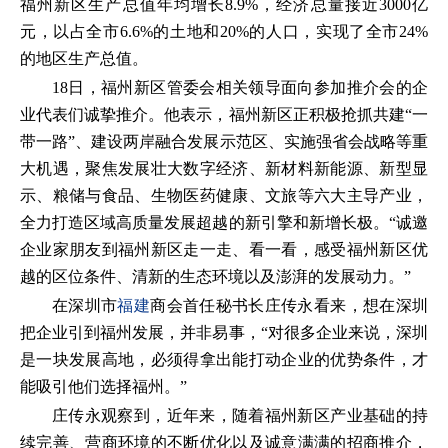
福州新区生产总值年均增长8.9%，经济总量接近3000亿
元，以占全市6.6%的土地和20%的人口，实现了全市24%
的地区生产总值。
18日，福州新区管委会相关领导面向参加推介会的企
业代表们诚挚推介。他表示，福州新区正积极抢抓共建“一
带一路”、建设两岸融合发展示范区、实施强省会战略等重
大机遇，聚焦发展壮大数字经济、新材料新能源、新型显
示、粮储与食品、生物医药健康、文旅等六大主导产业，
全力打造区域高质量发展超越的新引擎和新增长极。“诚邀
企业家朋友到福州新区走一走、看一看，感受福州新区优
越的区位条件、清新的生态环境以及澎湃的发展动力。”
在深圳市
福建
商会首任秘书长庄传永看来，想在深圳
把企业引到福州发展，并非易事，“对很多企业来说，深圳
是一块发展高地，必须得拿出能打动企业的优势条件，才
能吸引他们选择福州。”
庄传永观察到，近年来，随着福州新区产业基础的持
续完善、营商环境的不断优化以及诚意满满的招商推介，