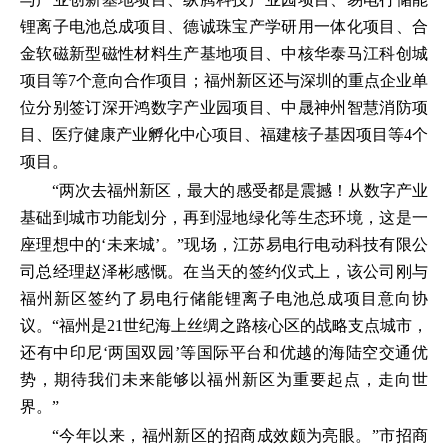
锂离子电池总成项目、德诚珠宝产学研用一体化项目、合
金软磁新型磁性材料生产基地项目、中核华泰马江科创城
项目等7个意向合作项目；福州新区还与深圳的重点企业单
位分别签订深开鸿数字产业园项目、中晟神州智慧消防项
目、医疗健康产业孵化中心项目、福建核子基因项目等4个
项目。
“两次去福州新区，最大的感受都是震撼！从数字产业
基础到城市功能划分，再到湿地绿化等生态环境，这是一
座理想中的‘未来城’。”现场，江苏易电行电动科技有限公
司总经理赵泽彬感慨。在当天的签约仪式上，该公司刚与
福州新区签约了易电行储能锂离子电池总成项目意向协
议。“福州是21世纪海上丝绸之路核心区的战略支点城市，
还有中印尼‘两国双园’等国际平台和优越的海陆空交通优
势，期待我们未来能够以福州新区为重要起点，走向世
界。”
“今年以来，福州新区的招商成效颇为亮眼。”市招商