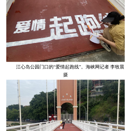
江心岛公园门口的“爱情起跑线”。海峡网记者 李牧晨
摄