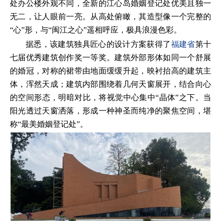
处办公楼外观不同，全新的江心岛婚姻登记处优美且独一
无二，让人眼前一亮。从高处俯瞰，其造型像一个完整的
“心”形，与“闽江之心”遥相呼应，极具浪漫色彩。
据悉，该建筑独具匠心的设计方案获得了
福建省
第十
七届优秀建筑创作奖一等奖。建筑外部形体如同一个舒展
的婚冠，对称的裙带由地面缓缓升起，映衬抬高的建筑主
体，浑然天成；建筑内部围绕着几何天窗展开，结合向心
的空间形态，明暗对比，将视觉中心集中“晶体”之下。当
阳光透过天窗洒落，形成一种神圣而纯净的聚焦空间，堪
称“最美婚姻登记处”。