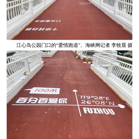
江心岛公园门口的“爱情跑道”。海峡网记者 李牧晨 摄