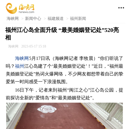

海峡网
>
新闻中心
>
福建频道
>
福州新闻
福州江心岛全面升级 “最美婚姻登记处”520亮
相
海峡网
2023-05-17 15:18
海峡网
5月17日讯（海峡网记者 李牧晨）“你们听说了
吗？
福州
江心岛建了个‘最美婚姻登记处’！”近日，“福州最
美婚姻登记处”热词火爆网络，不少网友都想带着自己的挚
爱第一时间感受一下浪漫氛围。
16日下午，记者来到福州“闽江之心”江心岛公园，提
前探访全新的“爱情岛”和“最美婚姻登记处”。