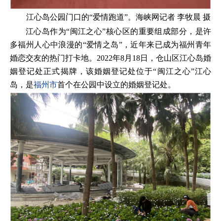
江心岛公园门口的“爱情跑道”。海峡网记者 李牧晨 摄
江心岛作为“闽江之心”核心区的重要组成部分，是许
多福州人心中浪漫的“爱情之岛”，近年来已成为福州青年
婚恋交友的热门打卡地。2022年8月18日，仓山区江心岛婚
姻登记处正式揭牌，该婚姻登记处位于“闽江之心”江心
岛，是
福州市
首个在公园中设立的婚姻登记处。