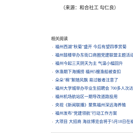
（来源：和合社工 勾仁良）
相关阅读
福州西湖“秋菊”盛开 今后有望四季赏菊
福州鼓楼举办东街口商圈党建联盟主题活
福州今起三天阴天为主 气温小幅回升
休渔期下海捕捞 福州5艘渔船被查扣
朵朵“棉”絮随风飘 易过敏者注意了
福州大学城举办毕业生招聘会 700多人次
福州机场航站区一期导改道路投用
央视《新闻联播》聚焦福州深远海养殖
福州发布“党建领航”行动工作方案
大项目 大招商 海丝博览会将于5月18日在