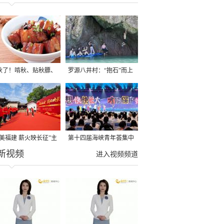
秋了！啃秋、贴秋膘、
罗源八井村：“抱石”而上
秋，福建人这样过才够
→
寻美福建 薪火映长征”主
第十四届海峡青年荟集中
新视频
活动在龙岩长汀启动
阶段活动在福州举行
进入视频频道