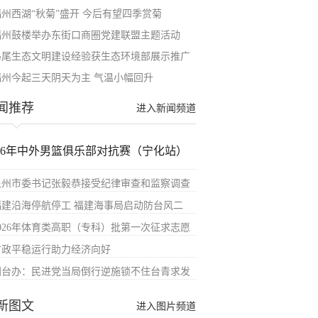
福州西湖“秋菊”盛开 今后有望四季赏菊
福州鼓楼举办东街口商圈党建联盟主题活动
马尾生态文明建设经验获生态环境部展示推广
福州今起三天阴天为主 气温小幅回升
闻推荐
进入新闻频道
026年中外男篮俱乐部对抗赛（宁化站）
泉州市委书记张毅恭接受纪律审查和监察调查
福建沿海停航停工 福建海事局启动防台风二
2026年体育类高职（专科）批第一次征求志愿
财政平稳运行助力经济向好
国台办：民进党当局倒行逆施锁不住台青求发
新图文
进入图片频道