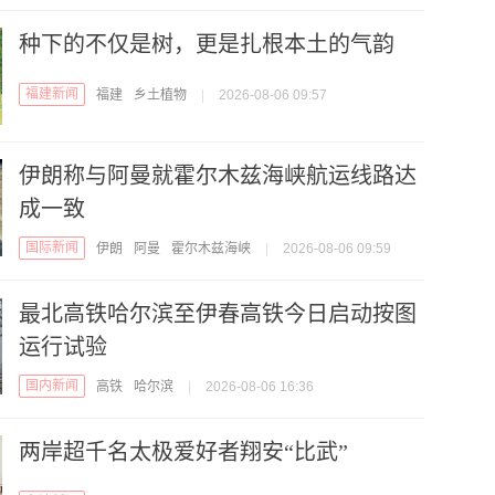
种下的不仅是树，更是扎根本土的气韵
福建新闻
福建
乡土植物
|
2026-08-06 09:57
伊朗称与阿曼就霍尔木兹海峡航运线路达
成一致
国际新闻
伊朗
阿曼
霍尔木兹海峡
|
2026-08-06 09:59
最北高铁哈尔滨至伊春高铁今日启动按图
运行试验
国内新闻
高铁
哈尔滨
|
2026-08-06 16:36
两岸超千名太极爱好者翔安“比武”