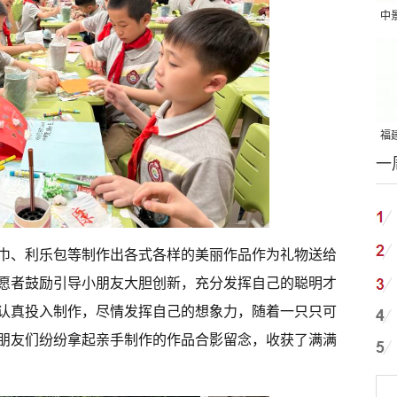
中
吨
福建
一
国
巾、利乐包等制作出各式各样的美丽作品作为礼物送给
愿者鼓励引导小朋友大胆创新，充分发挥自己的聪明才
认真投入制作，尽情发挥自己的想象力，随着一只只可
朋友们纷纷拿起亲手制作的作品合影留念，收获了满满