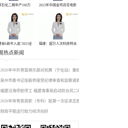
景石化二期年产100万
2023年中国金鸡百花电影
丙烷脱氢项目建成中交
节有福电影巡展31日启动
省6县市入选“2023全
福建：超万人次科技特派
周热点新闻
县域发展潜力百强县”
员一线开展服务
2026年中外男篮俱乐部对抗赛（宁化站）重磅
泉州市委书记张毅恭接受纪律审查和监察调查
来袭！抢票通道即将开启→
福建沿海停航停工 福建海事局启动防台风二级
2026年体育类高职（专科）批第一次征求志愿
应急响应
财政平稳运行助力经济向好
填报