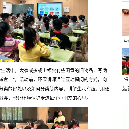
立
晒
味
常生活中，大家或多或少都会有些闲置的旧物品，写满
递盒…”。活动前，环保讲师通过互动提问的方式，向
“
最
题
分类的好处以及如何分类等内容，讲解生动有趣，用通
分类，也让环境保护走进每个小朋友的心里。