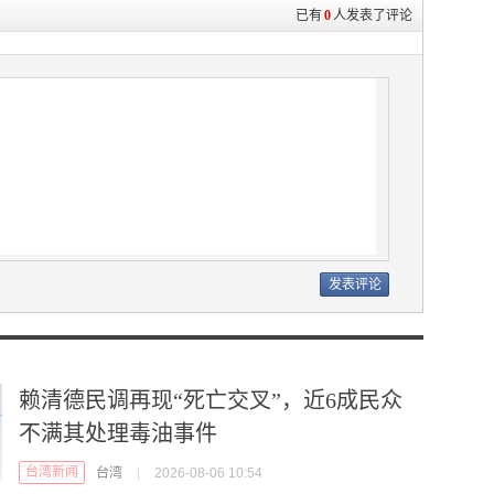
已有
0
人发表了评论
赖清德民调再现“死亡交叉”，近6成民众
不满其处理毒油事件
台湾新闻
台湾
|
2026-08-06 10:54