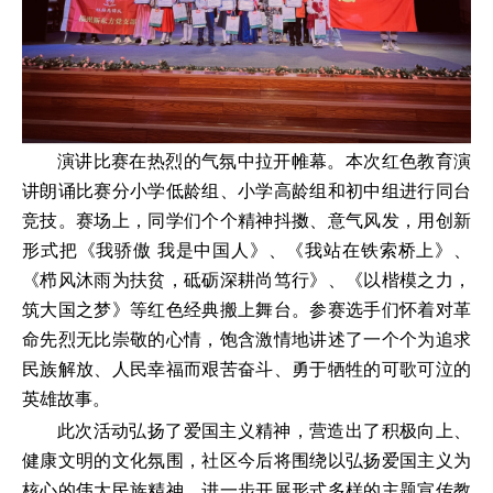
演讲比赛在热烈的气氛中拉开帷幕。本次红色教育演
讲朗诵比赛分小学低龄组、小学高龄组和初中组进行同台
竞技。赛场上，同学们个个精神抖擞、意气风发，用创新
形式把《我骄傲 我是中国人》、《我站在铁索桥上》、
《栉风沐雨为扶贫，砥砺深耕尚笃行》、《以楷模之力，
筑大国之梦》等红色经典搬上舞台。参赛选手们怀着对革
命先烈无比崇敬的心情，饱含激情地讲述了一个个为追求
民族解放、人民幸福而艰苦奋斗、勇于牺牲的可歌可泣的
英雄故事。
此次活动弘扬了爱国主义精神，营造出了积极向上、
健康文明的文化氛围，社区今后将围绕以弘扬爱国主义为
核心的伟大民族精神，进一步开展形式多样的主题宣传教