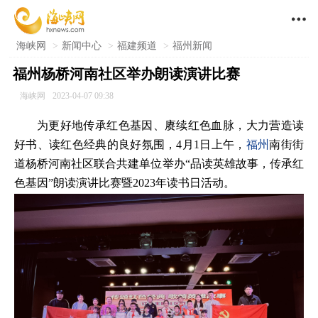

海峡网
>
新闻中心
>
福建频道
>
福州新闻
福州杨桥河南社区举办朗读演讲比赛
海峡网
2023-04-07 09:38
为更好地传承红色基因、赓续红色血脉，大力营造读
好书、读红色经典的良好氛围，4月1日上午，
福州
南街街
道杨桥河南社区联合共建单位举办“品读英雄故事，传承红
色基因”朗读演讲比赛暨2023年读书日活动。