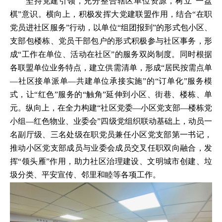
坚持党建引领，充分整合辖区单位资源，树立“一盘
棋”意识。横向上，积极发挥大党建联盟作用，结合“在职
党员进社区服务”行动，以单位“组团报到”的形式包小区、
支部包楼栋、党员干部包户的形式积极参与社区事务，形
成“工作在单位、活动在社区”的服务双岗制度。同时根据
各联盟单位业务特点，建立供需清单，形成“居民按需点单
—社区接单派单—共建单位承接实施”的“订单化”服务模
式，让“红色”服务的“触角”延伸到小区、街巷、楼栋、单
元。纵向上，在全力构建“社区党委—小区党支部—楼栋党
小组—红色物业、业委会”四级党组织联动基础上，动员一
名副厅级、三名处级在职党员兼任小区党支部第一书记，
推动小区党支部成员与业委会成员交叉任职双向融合，发
挥“领头雁”作用，助力社区治理建设、文明城市创建、垃
圾分类、平安宣传、邻里和睦等各项工作。