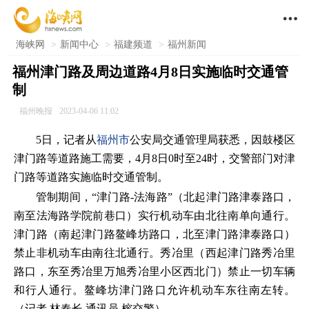

海峡网
>
新闻中心
>
福建频道
>
福州新闻
福州津门路及周边道路4月8日实施临时交通管
制
福州晚报
2023-04-06 11:02
5日，记者从
福州市
公安局交通管理局获悉，因鼓楼区
津门路等道路施工需要，4月8日0时至24时，交警部门对津
门路等道路实施临时交通管制。
管制期间，“津门路-法海路”（北起津门路津泰路口，
南至法海路学院前巷口）实行机动车由北往南单向通行。
津门路（南起津门路鳌峰坊路口，北至津门路津泰路口）
禁止非机动车由南往北通行。秀冶里（西起津门路秀冶里
路口，东至秀冶里万旭秀冶里小区西北门）禁止一切车辆
和行人通行。鳌峰坊津门路口允许机动车东往南左转。
（记者 林春长 通讯员 榕交警）