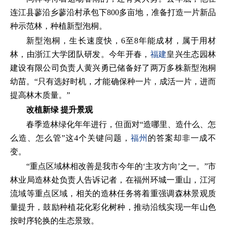
连江县蓼沿乡蓼沿村承包下800多亩地，准备打造一片新品
种示范林，种植新型泡桐。
新型泡桐，生长速度快，6至8年能成材，属于用材
林，由浙江大学团队研发。今年开春，
福建
皇兴生态园林
建设有限公司负责人黄兴勇已储备好了两万多株新型泡桐
幼苗。“只有选好时机，才能确保种一片，成活一片，进而
提高林木质量。”
改植新绿 提升景观
春季造林绿化年年进行，但面对“造哪里、造什么、怎
么造、怎么管”这4个关键问题，
福州
的答案却非一成不
变。
“重点区域林相改善是我市今年的‘主攻方向’之一。”市
林业局造林处负责人告诉记者，在福州环城一重山，江河
流域等重点区域，相关的造林任务将着重强调森林景观质
量提升，鼓励种植花化彩化树种，推动沿线实现一年山色
按时序轮换的生态景致。