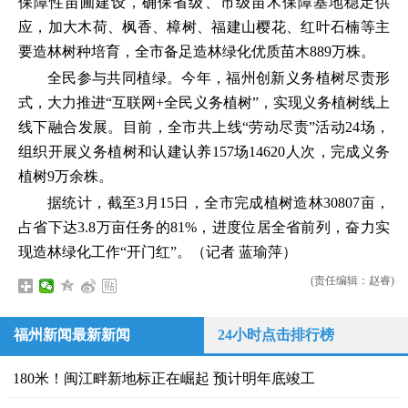
保障性苗圃建设，确保省级、市级苗木保障基地稳定供
应，加大木荷、枫香、樟树、福建山樱花、红叶石楠等主
要造林树种培育，全市备足造林绿化优质苗木889万株。
全民参与共同植绿。今年，福州创新义务植树尽责形
式，大力推进“互联网+全民义务植树”，实现义务植树线上
线下融合发展。目前，全市共上线“劳动尽责”活动24场，
组织开展义务植树和认建认养157场14620人次，完成义务
植树9万余株。
据统计，截至3月15日，全市完成植树造林30807亩，
占省下达3.8万亩任务的81%，进度位居全省前列，奋力实
现造林绿化工作“开门红”。（记者 蓝瑜萍）
(责任编辑：赵睿)
福州新闻最新新闻
24小时点击排行榜
180米！闽江畔新地标正在崛起 预计明年底竣工