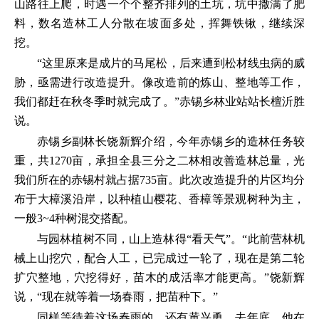
山路往上爬，时遇一个个整齐排列的土坑，坑中撒满了肥
料，数名造林工人分散在坡面多处，挥舞铁锹，继续深
挖。
“这里原来是成片的马尾松，后来遭到松材线虫病的威
胁，亟需进行改造提升。像改造前的炼山、整地等工作，
我们都赶在秋冬季时就完成了。”赤锡乡林业站站长檀沂胜
说。
赤锡乡副林长饶新辉介绍，今年赤锡乡的造林任务较
重，共1270亩，承担全县三分之二林相改善造林总量，光
我们所在的赤锡村就占据735亩。此次改造提升的片区均分
布于大樟溪沿岸，以种植山樱花、香樟等景观树种为主，
一般3~4种树混交搭配。
与园林植树不同，山上造林得“看天气”。“此前营林机
械上山挖穴，配合人工，已完成过一轮了，现在是第二轮
扩穴整地，穴挖得好，苗木的成活率才能更高。”饶新辉
说，“现在就等着一场春雨，把苗种下。”
同样等待着这场春雨的，还有黄兴勇。去年底，他在