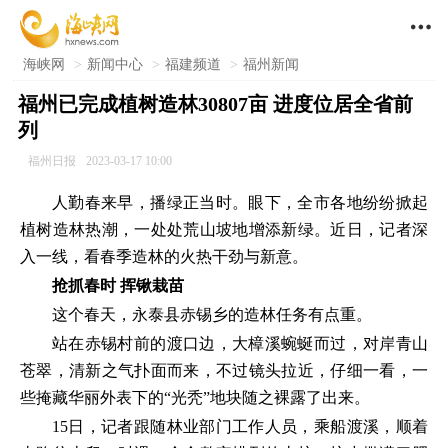

海峡网
>
新闻中心
>
福建频道
>
福州新闻
福州已完成植树造林30807亩 进度位居全省前
列
福州日报
2023-03-17 10:00
人勤春来早，播绿正当时。眼下，全市各地纷纷掀起
植树造林热潮，一处处荒山坡地增添新绿。近日，记者深
入一线，看春季造林的火热干劲与新意。
抢抓春时 挥锹栽苗
这个春天，永泰县赤锡乡的造林任务有点重。
站在赤锡村前的渡口边，大樟溪蜿蜒而过，对岸青山
苍翠，清新之气扑面而来，不过镜头拉近，仔细一看，一
些掩藏华丽外表下的“光秃”地块随之裸露了出来。
15日，记者跟随林业部门工作人员，乘船渡溪，顺着