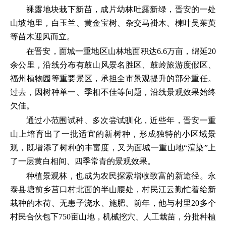
裸露地块栽下新苗，成片幼林吐露新绿，晋安的一处
山坡地里，白玉兰、黄金宝树、杂交马褂木、楝叶吴茱萸
等苗木迎风而立。
在晋安，面城一重地区山林地面积达6.6万亩，绵延20
余公里，沿线分布有鼓山风景名胜区、鼓岭旅游度假区、
福州植物园等重要景区，承担全市景观提升的部分重任。
过去，因树种单一、季相不佳等问题，沿线景观效果始终
欠佳。
通过小范围试种、多次尝试驯化，近些年，晋安一重
山上培育出了一批适宜的新树种，形成独特的小区域景
观，既增添了树种的丰富度，又为面城一重山地“渲染”上
了一层黄白相间、四季常青的景观效果。
种植景观林，也成为农民探索增收致富的新途径。永
泰县塘前乡莒口村北面的半山腰处，村民江云勤忙着给新
栽种的木荷、无患子浇水、施肥。前年，他与村里20多个
村民合伙包下750亩山地，机械挖穴、人工栽苗，分批种植