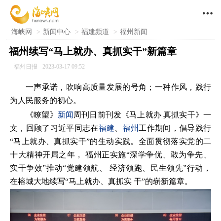

海峡网
>
新闻中心
>
福建频道
>
福州新闻
福州续写“马上就办、真抓实干”新篇章
福州日报
2023-03-17 09:52
一声承诺，吹响高质量发展的号角；一种作风，践行
为人民服务的初心。
《瞭望》
新闻
周刊日前刊发《马上就办 真抓实干》一
文，回顾了习近平同志在
福建
、
福州
工作期间，倡导践行
“马上就办、真抓实干”的生动实践。全面贯彻落实党的二
十大精神开局之年， 福州正实施“深学争优、敢为争先、
实干争效”推动“党建领航、 经济领跑、民生领先”行动，
在榕城大地续写“马上就办、真抓实 干”的崭新篇章。