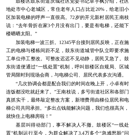
鼓楼区鼓东街道庆城社区党委书记卓宇枫介绍，社区
地处市中心老城区，常住老年人口占比近20%，给老旧小
区加装电梯的呼声一直很高。72岁的开元新村居民王南枝
说：“去年骨折在家3个月没有出门，要是有电梯，还能下
楼晒晒太阳。”
加装电梯一波三折。12345平台接到居民反映，正在施
工的电梯与楼栋间距不足，鼓东街道城管中队立即要求施
工单位停工整改。可整改迟迟不见动静，居民又急了。鼓
东街道便通过“一线处置”机制，呼叫鼓楼区自规局、区城
管局限时到现场会商，与电梯公司、居民代表多次沟通。
“几次协调会都是配合我们的时间在晚上开，小卓有时
连饭都没吃就赶来了。”王南枝说，多亏街道社区和各部门
真抓实干，最终敲定整改方案，新增费用由梯位居民和电
梯公司共同承担。“多出点钱能解决问题，我们也很高兴，
就快住上电梯房啦！”
基层叫得动部门，事不解决人不撤。鼓楼区“一线处
置”机制运行至今，为群众解决了3.4万多个“急难愁盼”问