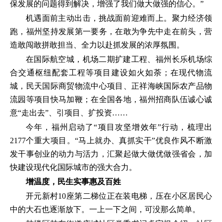
保发展的问题得到解决，增强了我们做大做强的信心。”
机遇面前主动出击，挑战面前迎难而上。聚力经济领
跑，福州坚持发展第一要务，在敢为争先中走在前头，营
造敢闯敢拼敢担当、全力以赴抓发展的浓厚氛围。
在国际航空城，机场二期扩建工程、福州长乐机场综
合交通枢纽配套工程等项目建设如火如荼；在现代物流
城，民天国际商贸物流中心项目、正祥海峡国际农产品物
流园等项目快马加鞭；在全国各地，福州招商队伍诚心诚
意“走出去”、引项目、扩投资……
今年，福州启动了“项目攻坚增效年”行动，梳理出
2177个重大项目。“马上就办、真抓实干”优良作风不断激
发干事创业的动力与活力，汇聚起做大做优做强省会，加
快建设现代化国际城市的强大合力。
增温度，民生实事惠及百姓
开元新村10座第二梯位正在装电梯，压在小区居民心
中的大石也逐渐放下。一上一下之间，可没那么简单。