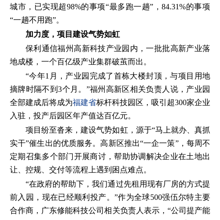
城市，已实现超98%的事项“最多跑一趟”，84.31%的事项
“一趟不用跑”。
加力度，项目建设气势如虹
保利通信福州高新科技产业园内，一批批高新产业落
地成楼，一个百亿级产业集群破茧而出。
“今年1月，产业园完成了首栋大楼封顶，与项目用地
摘牌时隔不到3个月。”福州高新区相关负责人说，产业园
全部建成后将成为
福建省
标杆科技园区，吸引超300家企业
入驻，投产后园区年产值达百亿元。
项目纷至沓来，建设气势如虹，源于“马上就办、真抓
实干”催生出的优质服务。高新区推出“一企一策”，每周不
定期召集多个部门开展商讨，帮助协调解决企业在土地出
让、控规、交付等流程上遇到困点难点。
“在政府的帮助下，我们通过先租用现有厂房的方式提
前入园，现在已经顺利投产。”作为全球500强伍尔特主要
合作商，广东修能科技公司相关负责人表示，“公司提产能