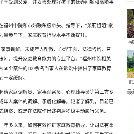
子享受到父爱，并妥善处理好孩子的抚养问题和离婚事
在福州中院和市妇联积极牵头、指导下，“茉莉姐姐”家
力量参与下，家庭教育指导水平不断提升。
福
、家事调解、未成年人帮教、心理干预、法律咨询、普
亮
法》，提升家庭教育能力的专业平台。”福州中院相关
60个案件的100余名当事人在诉讼中提供了家庭教育
到一定缓解。
晋
最
聘请家庭调解员、家事观察员、心理疏导员等第三方专
千
成年人案件的调解、矛盾化解等。记者了解到，目前已
式结案，或是在法院作出裁判后积极主动履行义务。
一年多以来，如何有效推进家庭教育指导，让司法有柔