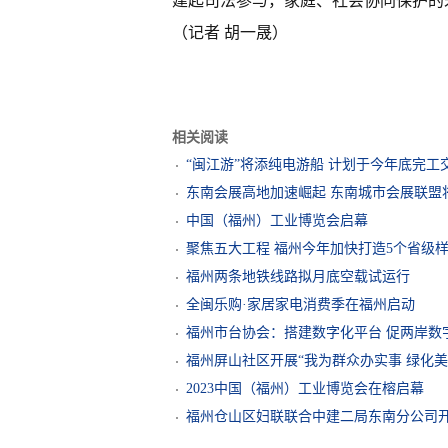
建起司法参与，家庭、社会协同保护的
（记者 胡一晟）
相关阅读
“闽江游”将添纯电游船 计划于今年底完工
东南会展高地加速崛起 东南城市会展联盟
中国（福州）工业博览会启幕
聚焦五大工程 福州今年加快打造5个省级
福州两条地铁线路拟月底空载试运行
全闽乐购·家居家电消费季在福州启动
福州市台协会：搭建数字化平台 促两岸数
福州屏山社区开展“我为群众办实事 绿化
2023中国（福州）工业博览会在榕启幕
福州仓山区妇联联合中建二局东南分公司