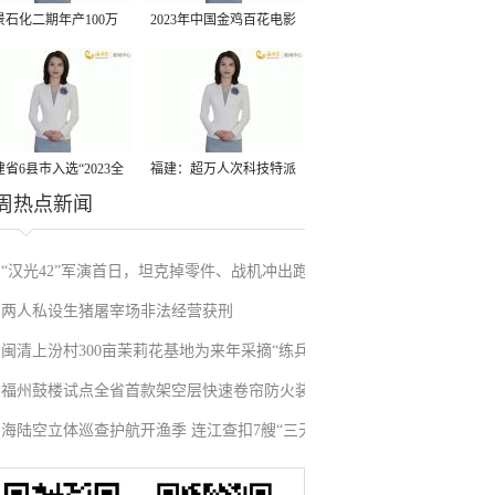
景石化二期年产100万
2023年中国金鸡百花电影
丙烷脱氢项目建成中交
节有福电影巡展31日启动
省6县市入选“2023全
福建：超万人次科技特派
周热点新闻
县域发展潜力百强县”
员一线开展服务
“汉光42”军演首日，坦克掉零件、战机冲出跑
两人私设生猪屠宰场非法经营获刑
道、赖清德逃跑……螺丝都拧不紧，台军能打
闽清上汾村300亩茉莉花基地为来年采摘“练兵”
“持久战”？
福州鼓楼试点全省首款架空层快速卷帘防火装
海陆空立体巡查护航开渔季 连江查扣7艘“三无”
置
船舶