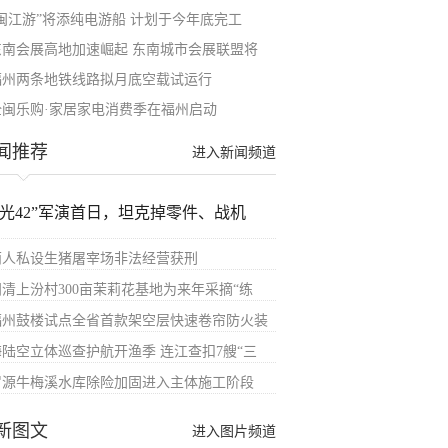
“闽江游”将添纯电游船 计划于今年底完工
东南会展高地加速崛起 东南城市会展联盟将
福州两条地铁线路拟月底空载试运行
全闽乐购·家居家电消费季在福州启动
闻推荐
进入新闻频道
汉光42”军演首日，坦克掉零件、战机
两人私设生猪屠宰场非法经营获刑
闽清上汾村300亩茉莉花基地为来年采摘“练
福州鼓楼试点全省首款架空层快速卷帘防火装
海陆空立体巡查护航开渔季 连江查扣7艘“三
罗源牛梅溪水库除险加固进入主体施工阶段
新图文
进入图片频道