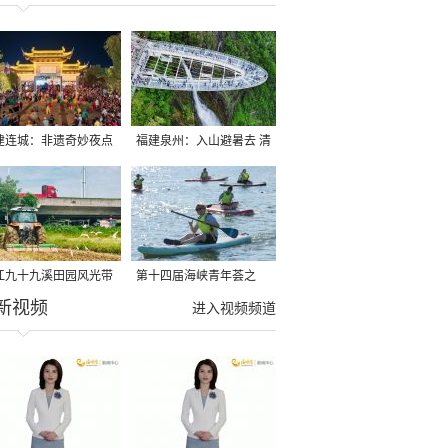
建连城：非遗奇妙夜点
福建泉州：入山避暑去 清
夏夜
凉好惬意
江九十九溪田园风光带
第十四届海峡青年荟之
新视频
亩早稻迎来成熟收割季
2026榕台青年大学生水上
进入视频频道
运动交流营