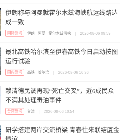
伊朗称与阿曼就霍尔木兹海峡航运线路达
成一致
国际新闻
伊朗
阿曼
霍尔木兹海峡
|
2026-08-06 09:59
最北高铁哈尔滨至伊春高铁今日启动按图
运行试验
国内新闻
高铁
哈尔滨
|
2026-08-06 16:36
赖清德民调再现“死亡交叉”，近6成民众
不满其处理毒油事件
台湾新闻
台湾
|
2026-08-06 10:54
研学搭建两岸交流桥梁 青春往来联结厦金
情谊