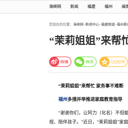
海峡网
新闻
福建
福州
闽
您现在的位置：
海峡网
>
新闻中心
>
福建频道
>
福州新
“茉莉姐姐”来帮
“茉莉姐姐”来帮忙 家务事不难断
福州
多措并举推进家庭教育指导
“谢谢你们，让阿力（化名）不但
视、陪伴孩子。”近日，“茉莉姐姐”