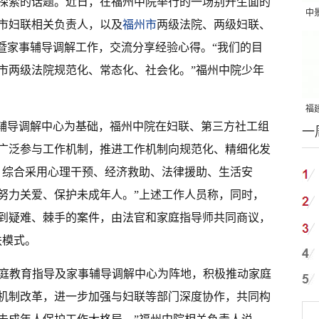
探索的话题。近日，在福州中院举行的一场别开生面的
中
市妇联相关负责人，以及
福州市
两级法院、两级妇联、
吨
导暨家事辅导调解工作，交流分享经验心得。“我们的目
市两级法院规范化、常态化、社会化。”福州中院少年
福建
事辅导调解中心为基础，福州中院在妇联、第三方社工组
一
国
广泛参与工作机制，推进工作机制向规范化、精细化发
，综合采用心理干预、经济救助、法律援助、生活安
努力关爱、保护未成年人。”上述工作人员称，同时，
到疑难、棘手的案件，由法官和家庭指导师共同商议，
扶模式。
家庭教育指导及家事辅导调解中心为阵地，积极推动家庭
机制改革，进一步加强与妇联等部门深度协作，共同构