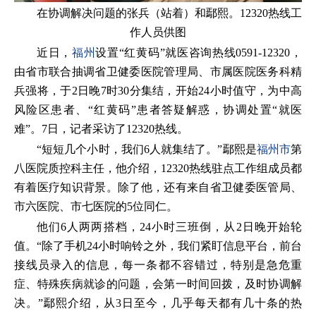
在协调解决问题的张兵（站着）和鄢熙。12320热线工
作人员供图
近日，
福州
设置“红黄码”就医咨询热线0591-12320，
由省市联合抽调省卫健委医院管理局、市属医院医务科精
兵强将，于2日晚7时30分集结，开始24小时值守，为中高
风险区患者、“红黄码”患者答疑解惑，协调处置“就医
难”。7日，记者采访了12320热线。
“短短几个小时，我们6人就集结了。”鄢熙是
福州市
第
八医院质控科主任，他介绍，12320热线驻点工作组成员都
有着医疗知识背景。除了他，还有来自省卫健委医管局、
市六医院、市七医院的5位同仁。
他们6人两两搭档，24小时三班倒，从2日晚开始轮
值。“除了手机24小时响铃之外，我们紧盯信息平台，前台
接线员录入的信息，每一条都不容错过，特别是急危重
症、特殊疾病就诊的问题，会第一时间回拨，及时协调解
决。”鄢熙介绍，从3日至今，几乎每天都有几十条的热