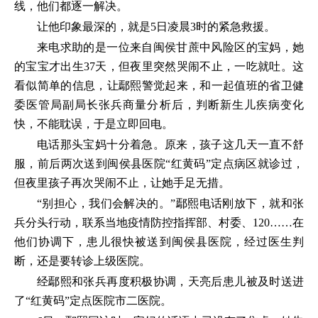
线，他们都逐一解决。
让他印象最深的，就是5日凌晨3时的紧急救援。
来电求助的是一位来自闽侯甘蔗中风险区的宝妈，她
的宝宝才出生37天，但夜里突然哭闹不止，一吃就吐。这
看似简单的信息，让鄢熙警觉起来，和一起值班的省卫健
委医管局副局长张兵商量分析后，判断新生儿疾病变化
快，不能耽误，于是立即回电。
电话那头宝妈十分着急。原来，孩子这几天一直不舒
服，前后两次送到闽侯县医院“红黄码”定点病区就诊过，
但夜里孩子再次哭闹不止，让她手足无措。
“别担心，我们会解决的。”鄢熙电话刚放下，就和张
兵分头行动，联系当地疫情防控指挥部、村委、120……在
他们协调下，患儿很快被送到闽侯县医院，经过医生判
断，还是要转诊上级医院。
经鄢熙和张兵再度积极协调，天亮后患儿被及时送进
了“红黄码”定点医院市二医院。