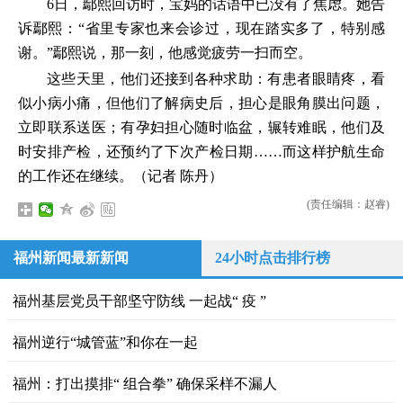
6日，鄢熙回访时，宝妈的话语中已没有了焦虑。她告
诉鄢熙：“省里专家也来会诊过，现在踏实多了，特别感
谢。”鄢熙说，那一刻，他感觉疲劳一扫而空。
这些天里，他们还接到各种求助：有患者眼睛疼，看
似小病小痛，但他们了解病史后，担心是眼角膜出问题，
立即联系送医；有孕妇担心随时临盆，辗转难眠，他们及
时安排产检，还预约了下次产检日期……而这样护航生命
的工作还在继续。（记者 陈丹）
(责任编辑：赵睿)
福州新闻最新新闻
24小时点击排行榜
福州基层党员干部坚守防线 一起战“ 疫 ”
福州逆行“城管蓝”和你在一起
福州：打出摸排“ 组合拳” 确保采样不漏人