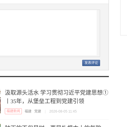
汲取源头活水 学习贯彻习近平党建思想①
丨35年，从堡垒工程到党建引领
福建新闻
福建
党建
|
2026-08-05 11:45