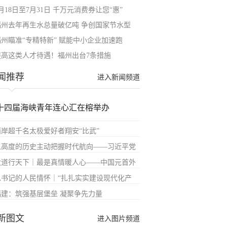
月18日至7月31日 千万元消费券让您“惠”
福州去年再生水总量破亿吨 争创国家节水型
福州瞄准“专精特新” 赋能中小企业加速跑
提高这类人才待遇！福州出台7条措施
闻推荐
进入新闻频道
十四届海峡青年连心汇在榕举办
两岸超千名太极爱好者翔安“比武”
以高度的历史主动把握时代航向——习近平党
大道行天下｜最是真情暖人心——中国元首外
总书记的人民情怀｜“扎扎实实建设现代化产
福建：筑强基层堡垒 凝聚争先力量
新图文
进入图片频道