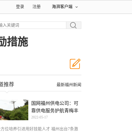
登录
注册
海湃客户端
励措施
道推荐
最新福州新闻
国网福州供电公司：可
靠供电服务护航青梅丰
2022-05-17
收
全方位培养引进用好技能人才 福州出台7条激