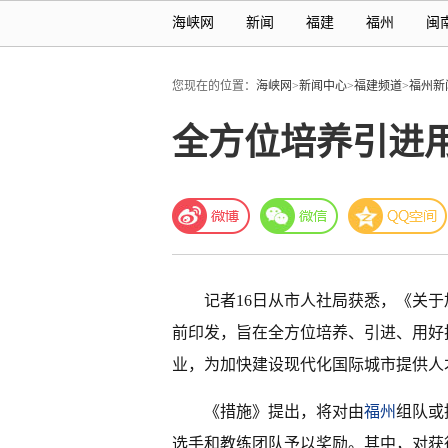
海峡网
新闻
福建
福州
闽
您现在的位置：
海峡网
>
新闻中心
>
福建频道
>
福州新
全方位培养引进用
记者16日从市人社局获悉，《关
前印发，旨在全方位培养、引进、用好
业，为加快建设现代化国际城市提供人
《措施》提出，将对由
福州
组队或
选手和教练团队予以奖励。其中，对获