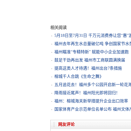
相关阅读
5月18日至7月31日 千万元消费券让您“惠”
福州去年再生水总量破亿吨 争创国家节水
福州瞄准“专精特新” 赋能中小企业加速跑
鼓足干劲再出发 福州市工商联圆满换届
提高这类人才待遇！福州出台7条措施
榕城千人合跳《生命之舞》
五月追花去！福州多个公园开启新一轮花海
降雨接近尾声！福州阳光即将回归！
福州：榕城海关新举措提升企业出口效率
国家体育产业示范单位名单公布 福州文体
网友评论