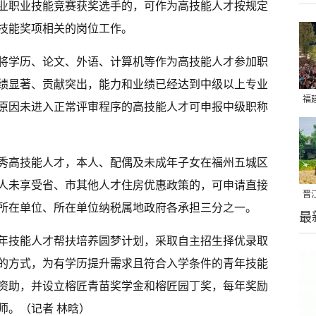
业职业技能竞赛获奖选手的，可作为高技能人才按规定
技能奖项相关的岗位工作。
将学历、论文、外语、计算机等作为高技能人才参加职
绩显著、贡献突出，能力和业绩已经达到中级以上专业
福
原因未进入正常评审程序的高技能人才可申报中级职称
亮
秀高技能人才，本人、配偶及未成年子女在福州五城区
人未享受省、市其他人才住房优惠政策的，可申请直接
晋
所在单位、所在单位纳税属地政府各承担三分之一。
最
千
年技能人才帮扶培养圆梦计划，采取自主招生择优录取
的方式，为有学历提升需求且符合入学条件的青年技能
资助，并设立榕匠青苗奖学金和榕匠园丁奖，每年奖励
师。（记者 林晗）