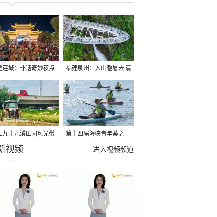
建连城：非遗奇妙夜点
福建泉州：入山避暑去 清
夏夜
凉好惬意
江九十九溪田园风光带
第十四届海峡青年荟之
新视频
亩早稻迎来成熟收割季
2026榕台青年大学生水上
进入视频频道
运动交流营