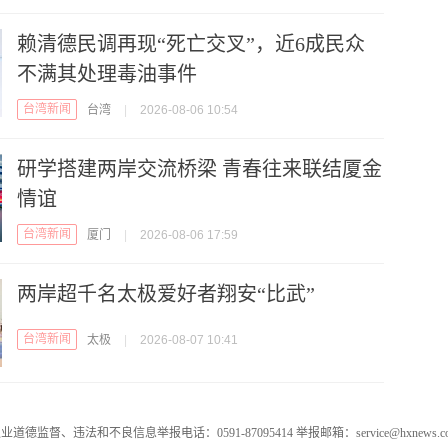
赖清德民调再现“死亡交叉”，近6成民众
不满其处理毒油事件
台湾新闻
台湾
|
2026-08-06 10:54
研学搭建两岸交流桥梁 青春往来联结厦金
情谊
台湾新闻
厦门
|
2026-08-06 17:59
两岸超千名太极爱好者翔安“比武”
台湾新闻
太极
|
2026-08-07 10:41
业道德监督、违法和不良信息举报电话：0591-87095414 举报邮箱：service@hxnews.c