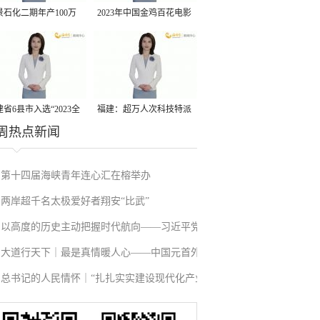
景石化二期年产100万
2023年中国金鸡百花电影
丙烷脱氢项目建成中交
节有福电影巡展31日启动
省6县市入选“2023全
福建：超万人次科技特派
周热点新闻
县域发展潜力百强县”
员一线开展服务
第十四届海峡青年连心汇在榕举办
两岸超千名太极爱好者翔安“比武”
以高度的历史主动把握时代航向——习近平党
大道行天下｜最是真情暖人心——中国元首外
建思想理论品格系列述评之二
总书记的人民情怀｜“扎扎实实建设现代化产业
交的世界情怀与大国气派
体系”