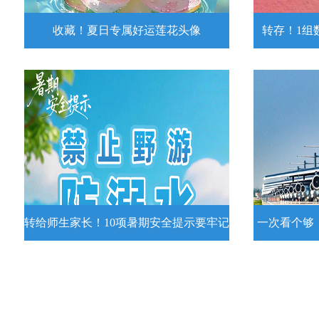
收藏！夏日专属好运莲花头像
转存！1组
收藏！夏日专属好运莲花头像
转存！1组
夏日专属好运莲花头像！
7月15日，
况发布。一
详情
转给师生家长！10项暑期安全提示要牢记
一次看个够
转给师生家长！10项暑期安全提示要
一次看个够
牢记