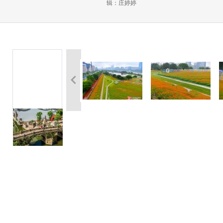
辑：庄婷婷