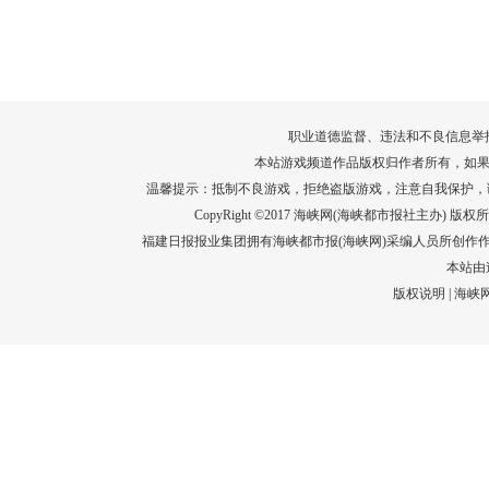
转给师生家长！10项暑期安全提示要牢
运－20即
记！
高清大图带
场面！
详情
职业道德监督、违法和不良信息举报电话：05
本站游戏频道作品版权归作者所有，如果
温馨提示：抵制不良游戏，拒绝盗版游戏，注意自我保护，
CopyRight ©2017 海峡网(海峡都市报社主办) 版权所有
福建日报报业集团拥有海峡都市报(海峡网)采编人员所创作
本站由
版权说明
|
海峡