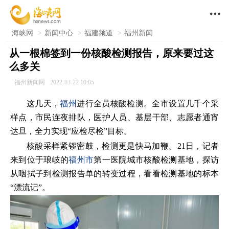

海峡网
>
新闻中心
>
福建频道
>
福州新闻
从一根棉签到一份核酸检测报告，原来要过这
么多关
福州新闻网
2022-03-22 10:05
这几天，
福州
进行全员核酸检测。全市设置几千个采
样点，市民连夜排队，医护人员、基层干部、志愿者通宵
达旦，全力实现“应检尽检”目标。
核酸采样紧锣密鼓，检测更是快马加鞭。21日，记者
来到位于琅岐的
福州市
第一医院城市核酸检测基地，探访
从咽拭子到检测报告单的转变过程，看看检测基地的标本
“漂流记”。