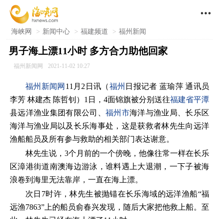

海峡网
>
新闻中心
>
福建频道
>
福州新闻
男子海上漂11小时 多方合力助他回家
福州新闻网
2021-11-02 10:27
福州新闻网
11月2日讯（
福州
日报记者 蓝瑜萍 通讯员
李芳 林建杰 陈哲钊）1日，4面锦旗被分别送往
福建省
平潭
县远洋渔业集团有限公司、
福州市
海洋与渔业局、长乐区
海洋与渔业局以及长乐海事处，这是获救者林先生向远洋
渔船船员及所有参与救助的相关部门表达谢意。
林先生说，3个月前的一个傍晚，他像往常一样在长乐
区漳港街道南澳海边游泳，谁料遇上大退潮，一下子被海
浪卷到海里无法靠岸，一直在海上漂。
次日7时许，林先生被抛锚在长乐海域的远洋渔船“福
远渔7863”上的船员俞春兴发现，随后大家把他救上船。至