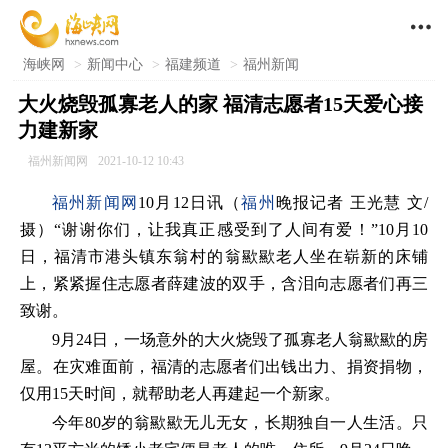

海峡网
>
新闻中心
>
福建频道
>
福州新闻
大火烧毁孤寡老人的家 福清志愿者15天爱心接
力建新家
福州新闻网
2021-10-12 10:43
福州新闻网
10月12日讯（
福州
晚报记者 王光慧 文/
摄）“谢谢你们，让我真正感受到了人间有爱！”10月10
日，福清市港头镇东翁村的翁歞歞老人坐在崭新的床铺
上，紧紧握住志愿者薛建波的双手，含泪向志愿者们再三
致谢。
9月24日，一场意外的大火烧毁了孤寡老人翁歞歞的房
屋。在灾难面前，福清的志愿者们出钱出力、捐资捐物，
仅用15天时间，就帮助老人再建起一个新家。
今年80岁的翁歞歞无儿无女，长期独自一人生活。只