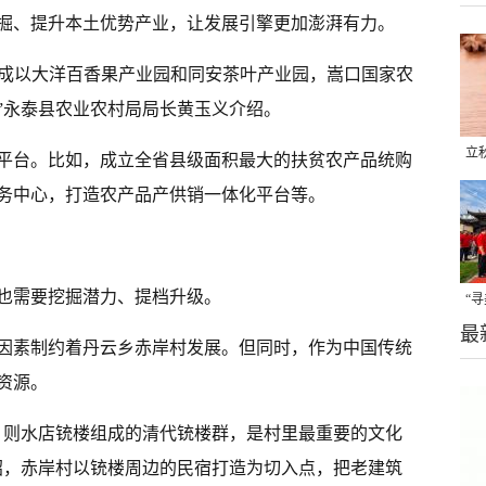
掘、提升本土优势产业，让发展引擎更加澎湃有力。
建成以大洋百香果产业园和同安茶叶产业园，嵩口国家农
”永泰县农业农村局局长黄玉义介绍。
立
平台。比如，成立全省县级面积最大的扶贫农产品统购
晒
务中心，打造农产品产供销一体化平台等。
味
也需要挖掘潜力、提档升级。
“
最
题
理因素制约着丹云乡赤岸村发展。但同时，作为中国传统
资源。
、则水店铳楼组成的清代铳楼群，是村里最重要的文化
绍，赤岸村以铳楼周边的民宿打造为切入点，把老建筑