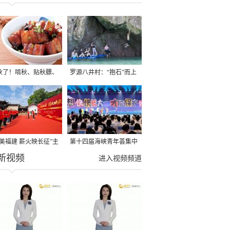
秋了！啃秋、贴秋膘、
罗源八井村：“抱石”而上
秋，福建人这样过才够
→
寻美福建 薪火映长征”主
第十四届海峡青年荟集中
新视频
活动在龙岩长汀启动
阶段活动在福州举行
进入视频频道