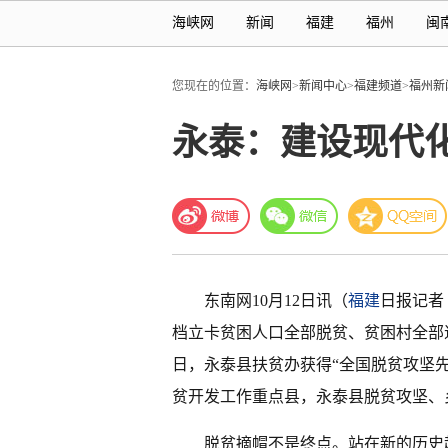
海峡网
新闻
福建
福州
闽
您现在的位置：
海峡网
>
新闻中心
>
福建频道
>
福州新
永泰：建设现代
东南网10月12日讯（
福建
日报记者 
档立卡贫困人口全部脱贫、贫困村全部
日，永泰县扶贫办获得“全国脱贫攻坚
贫开发工作重点县，永泰县脱贫攻坚、
脱贫摘帽不是终点。站在新的历史