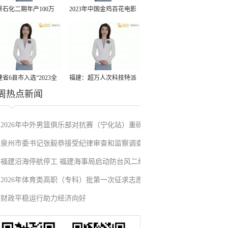
景石化二期年产100万
2023年中国金鸡百花电影
丙烷脱氢项目建成中交
节有福电影巡展31日启动
省6县市入选“2023全
福建：超万人次科技特派
周热点新闻
县域发展潜力百强县”
员一线开展服务
2026年中外男篮俱乐部对抗赛（宁化站）重磅
泉州市委书记张毅恭接受纪律审查和监察调查
来袭！抢票通道即将开启→
福建沿海停航停工 福建海事局启动防台风二级
2026年体育类高职（专科）批第一次征求志愿
应急响应
财政平稳运行助力经济向好
填报