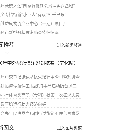
福州鼓楼入选“国家智能社会治理实验基地”
个专精特新“小巨人”有双“AI千里眼”
福储益凤物流产业中心（一期）项目开工
福州市新型冠状病毒肺炎疫情情况
闻推荐
进入新闻频道
026年中外男篮俱乐部对抗赛（宁化站）
泉州市委书记张毅恭接受纪律审查和监察调查
福建沿海停航停工 福建海事局启动防台风二
2026年体育类高职（专科）批第一次征求志愿
财政平稳运行助力经济向好
国台办：民进党当局倒行逆施锁不住台青求发
新图文
进入图片频道