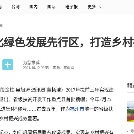
南
台湾
国内
国际
电子报
更多
闻
化绿色发展先行区，打造乡村
为您推荐
2021-10-12 09:55
来源：东南网
频
段金柱 吴旭涛 通讯员 董扬洁）2017年提前三年实现建
退出、省级扶贫开发工作重点县首批摘帽；今年2月25
先进集体”称号……过去五年，作为
福州市
唯一的省级扶
乡村振兴成效显著。
起点，如何巩固拓展脱贫攻坚成果，实现与乡村振兴有