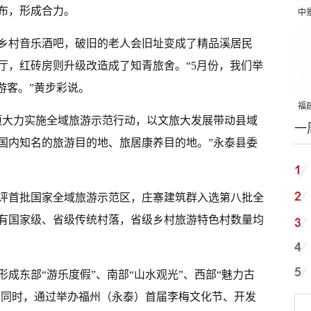
布，形成合力。
中
吨
乡村音乐酒吧，破旧的老人会旧址变成了精品溪居民
厅，红砖房则升级改造成了知青旅舍。“5月份，我们举
名游客。”黄步彩说。
福建
须大力实施全域旅游示范行动，以文旅大发展带动县域
一
国
国内知名的旅游目的地、旅居康养目的地。”永泰县委
获评首批国家全域旅游示范区，庄寨建筑群入选第八批全
有国家级、省级传统村落，省级乡村旅游特色村数量均
成东部“游乐度假”、南部“山水观光”、西部“魅力古
局。同时，通过举办福州（永泰）首届李梅文化节、开发