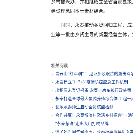
乡村振兴办，并相继成立全省首家县级
建设理念同本土素材结合。
同时，永泰推动乡贤回归工程，成
业等一批由乡贤主导的新型经营主体，
相关阅读
青云山“红军洞” ：见证那段艰苦的游击斗
永泰建立“1+7+8”疫情防控应急工作机制
出租屋未登记报备 永泰一房东被行政处罚
永泰打造全球最大蛋鸭养殖综合体 工程一
长乐永泰师生启动全员核酸检测
合作共赢！永泰坵演村激活乡村振兴“一池
“永泰葱饼”走出大山打响品牌
馋了吗？因气候原因，永泰板栗提早进入