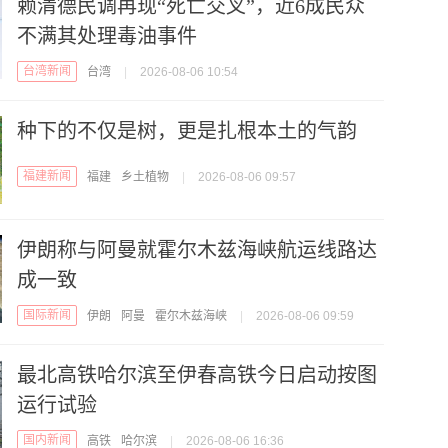
赖清德民调再现“死亡交叉”，近6成民众
不满其处理毒油事件
台湾新闻
台湾
|
2026-08-06 10:54
种下的不仅是树，更是扎根本土的气韵
福建新闻
福建
乡土植物
|
2026-08-06 09:57
伊朗称与阿曼就霍尔木兹海峡航运线路达
成一致
国际新闻
伊朗
阿曼
霍尔木兹海峡
|
2026-08-06 09:59
最北高铁哈尔滨至伊春高铁今日启动按图
运行试验
国内新闻
高铁
哈尔滨
|
2026-08-06 16:36