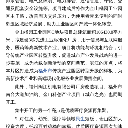
排水管道、电气及照明、电力排管、通信管道、绿化、交
通及配套安全设施等。项目建成后将作为金山橘园工业园
区主干路，改善周边交通压力，为使用者带来便利的同时
刺激区域经济发展，助力工业园区向产城一体化转变。
金山橘园工业园区C地块项目总建筑面积106430.8平方
米，拟建设3栋先进工业标准化厂房，用于信息与互联网服
务、医药等高新技术产业。项目将功能与环境相结合，引
导传统产业园区转型升级，促进城市产业发展战略的进一
步实施，成为承载创新活动的空间典范、滨江的亮点，将
本片区打造成为
福州市
传统产业园区转型升级的样板，为
高新技术产业和高端现代化服务业发展腾挪空间。
此外，福州闽江机电有限公司厂房改造项目、福州市
南台大道加油站、金山科创产业项目（城市之光）也同期
开工。
集中开工的另一个亮点是优质医疗资源再集聚。
针对住房、幼托、医疗等领域
民生
短板，仓山区加大
投资力度，托起百姓稳稳的幸福。优质医疗资源再次加速